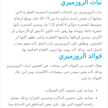
نبات الروزميري
نبات الروزميري من النباتات العشبية الخشبية العطرية التي
يمكنها أن تعيش لمدة تتراوح ما بين 15- 20 عام، ويبلغ ارتفاع
متوسط الشجرة حوالي 4 أقدام (1.2 م)، وتتميز الشجرة بأنها
خضرة دائمًا، ويوجد بها زهور ذات اللون الأبيض أو الأرجواني أو
الأزرق، وتتميز أوراقها برائحتها العطرية والتي تظهر كأنها ابر
الصنوبر، ويطلق على الروزميري نبات النحل لأنه يقوم بجذب
النحل إليه، وذلك لأنه يوجد بها حبوب اللقاح الخاصة بها.
فوائد الروزميري
هناك العديد من الفوائد التي سجلت عبر العصور لنبات الروزميري
وذلك لأنه يعتبر مصدر غني بمضادات الأكسدة، ومن أبرز تلك
الفوائد ما يلي:
تساعد على تخفيف آلام العضلات.
تساعد على تحسين الذاكرة وتحسين المزاج، وذلك بفضل
رائحته القوية التي تؤثر على بعض المناطق في الدماغ مما