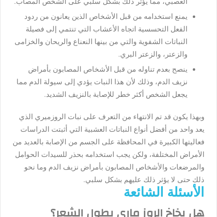
العصبي، مما يؤثر ذلك بشكل سلبي على الشخص المصاب.
يمنع استخدامه من قبل الأشخاص الذين يعانون من ردود
الفعل التحسسية اتجاه الأعشاب التي تنتمي إلى فصيلة
النباتات الشفوية والتي من بينها النعناع والريحان والخزامى
والزعتر، والزعتر البري.
ينصح بعدم تناوله من قبل الأشخاص المصابون بأمراض
نزيف الدم، وذلك لأن هذا النبات يؤدي إلى سيولة الدم مما
يجعل الشخص أكثر خطر للإصابة بالنزيف الشديد.
وبهذا يكون قد تم الانتهاء من التعرف على نبات الروزميري الذي
يعد واحد من أفضل أنواع النباتات العشبية التي أثبتت الدراسات
فعاليتها الكبيرة في المحافظة على الجسم من الإصابة بالعديد من
الأمراض المختلفة، ولكن يجب استخدامه بحذر للسيدات الحوامل
والمرضعات والأشخاص المصابون بأمراض نزيف الدم وما نحو
ذلك حتى لا يؤثر ذلك عليهم بشكل سلبي.
الأسئلة الشائعة
هل بخاخ الروز ماري يطول الشعر؟