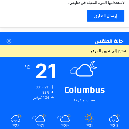
لاستخدامها المرة المقبلة في تعليقي.
حالة الطقس
تحتاج إلى تعيين الموقع.
21
℃
Columbus
30º - 21º
92%
1.34 كم/س
سحب متفرقة
27
31
29
32
30
℃
℃
℃
℃
℃