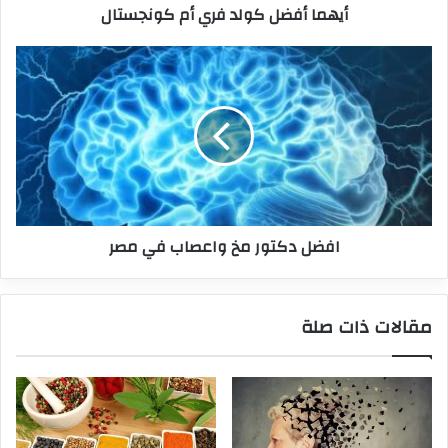
أيهما أفضل كولد فري أم كونجستال
افضل دكتور مخ واعصاب في مصر
مقالات ذات صلة