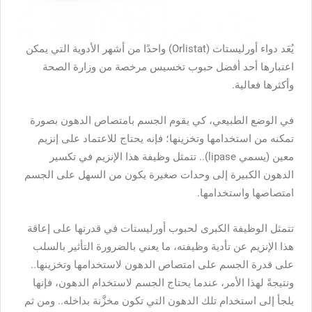
يُعَد دواء أورليستات (Orlistat) واحدًا من أشهر الأدوية التي يمكن
اعتبارها أحد أفضل حبوب تخسيس مرخصة من وزارة الصحة
وأكثرها فعالية.
في الوضع الطبيعي، كي يقوم الجسم بامتصاص الدهون بصورة
تمكنه من استخدامها وتخزينها؛ فإنه يحتاج للاعتماد على إنزيم
معين (يسمي lipase).. تتمثل وظيفة هذا الإنزيم في تكسير
الدهون الكبيرة إلى وحدات صغيرة يكون من السهل على الجسم
امتصاصها واستخدامها.
تتمثل الوظيفة الكبرى لحبوب أورليستات في قدرتها على إعاقة
هذا الإنزيم عن تأدية وظيفته، ما يعني بالضرورة التأثير بالسلب
على قدرة الجسم على امتصاص الدهون لاستخدامها وتخزينها..
ونتيجةً لهذا الأمر، عندما يحتاج الجسم لاستخدام الدهون، فإنها
يلجأ إلى استخدام تلك الدهون التي تكون مخزَّنة بداخله.. ومن ثم