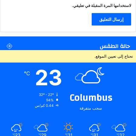
لاستخدامها المرة المقبلة في تعليقي.
حالة الطقس
تحتاج إلى تعيين الموقع.
23
℃
Columbus
32º - 22º
94%
0.44 كم/س
سحب متفرقة
23
29
31
31
32
℃
℃
℃
℃
℃