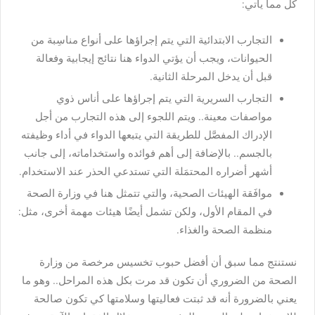
كل مما يأتي:
التجارب الابتدائية التي يتم إجراؤها على أنواع مناسِبة من
الحيوانات، ويجب أن يؤتي الدواء هنا نتائج إيجابية وفعالة
قبل أن يدخل المرحلة الثانية.
التجارب السريرية التي يتم إجراؤها على أناس ذوي
مواصفات معينة.. ويتم اللجوء إلى هذه التجارب من أجل
الإدراك المفصَّل للطريقة التي يتبعها الدواء في أداء وظيفته
بالجسم.. بالإضافة إلى أهم فوائده واستخداماته، إلى جانب
أشهر أضراره المحتمَلة التي تستدعي الحذر عند الاستخدام.
موافَقة الهيئات الصحية، والتي تتمثل هنا في وزارة الصحة
في المقام الأول، ولكن تشمل أيضًا هيئات مهمة أخرى، مثل:
منظمة الصحة والغذاء.
نستنتج مما سبق أن أفضل حبوب تخسيس مرخصة من وزارة
الصحة من الضروري أن تكون قد مرت بكل هذه المراحل.. وهو ما
يعني بالضرورة أنه قد ثبتت فعاليتها وسلامتها كي تكون صالحة