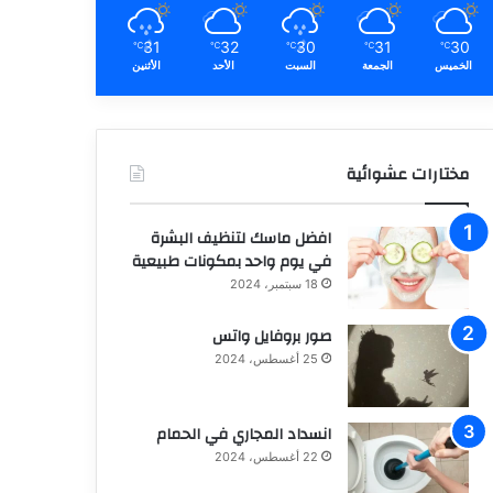
31
32
30
31
30
℃
℃
℃
℃
℃
الخميس
الجمعة
السبت
الأحد
الأثنين
مختارات عشوائية
افضل ماسك لتنظيف البشرة
في يوم واحد بمكونات طبيعية
18 سبتمبر، 2024
صور بروفايل واتس
25 أغسطس، 2024
انسداد المجاري في الحمام
22 أغسطس، 2024