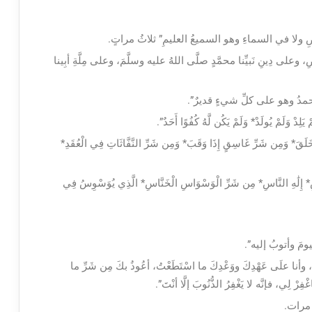
 ولا في السماءِ وهو السميعُ العليمِ” ثلاثُ مراتٍ.
على دِينِ نَبيِّنا محمَّدٍ صلَّى اللهُ عليه وسلَّمَ، وعلى مِلَّةِ أبِينا
الحمدُ وهو على كلِّ شيءٍ قديرٌ”.
ْ وَلَمْ يُولَدْ* وَلَمْ يَكُن لَّهُ كُفُوًا أَحَدٌ”.
قَ* وَمِن شَرِّ غَاسِقٍ إِذَا وَقَبَ* وَمِن شَرِّ النَّفَّاثَاتِ فِي الْعُقَدِ*
إِلَٰهِ النَّاسِ* مِن شَرِّ الْوَسْوَاسِ الْخَنَّاسِ* الَّذِي يُوَسْوِسُ فِي
يومَ وأتوبُ إليه”.
َبْدُكَ، وأنا علَى عَهْدِكَ ووَعْدِكَ ما اسْتَطَعْتُ، أعُوذُ بكَ مِن شَرِّ ما
فِرْ لِي، فإنَّه لا يَغْفِرُ الذُّنُوبَ إلَّا أنْتَ”.
شر مرات.