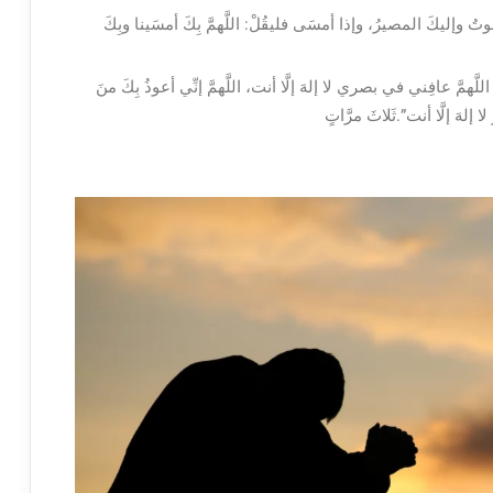
نموتُ وإليكَ المصيرُ، وإذا أمسَى فليقُلْ: اللَّهمَّ بِكَ أمسَينا وبِكَ
ّهمَّ عافِني في بصري لا إلهَ إلَّا أنت، اللَّهمَّ إنِّي أعوذُ بِكَ منَ
ا إلهَ إلَّا أنت”.ثَلاثَ مرَّاتٍ