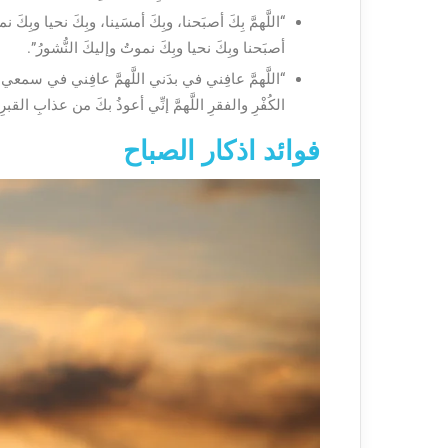
“اللَّهمَّ بِكَ أصبَحنا، وبِكَ أمسَينا، وبِكَ نحيا وبِكَ 
أصبَحنا وبِكَ نحيا وبِكَ نموتُ وإليكَ النُّشورُ”.
“اللَّهمَّ عافِني في بدَني اللَّهمَّ عافِني في سمعي اللَ
الكُفْرِ والفقرِ اللَّهمَّ إنِّي أعوذُ بكَ من عذابِ القبرِ ل
فوائد اذكار الصباح