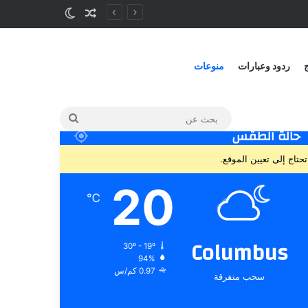
ج
ردود وعبارات
منوعات
حالة الطقس
تحتاج إلى تعيين الموقع.
20
℃
Columbus
30º - 19º
94%
0.97 كم/س
سحب متفرقة