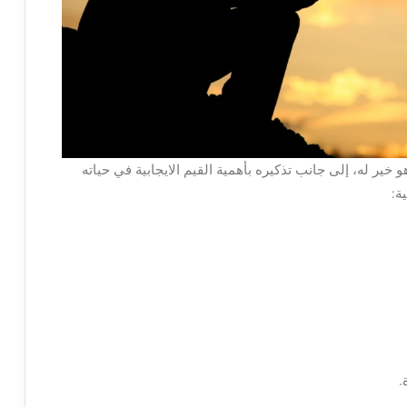
و خير له، إلى جانب تذكيره بأهمية القيم الايجابية في حياته
ة:
.