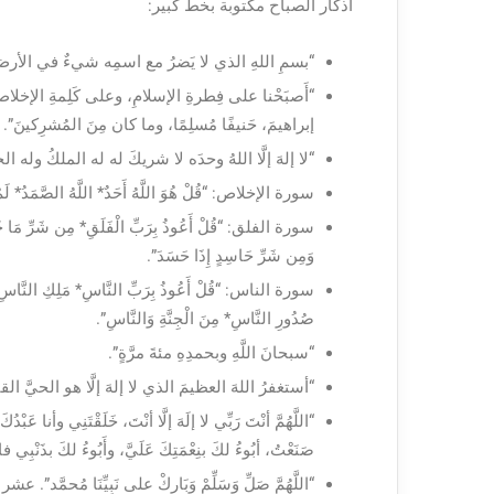
اذكار الصباح مكتوبة بخط كبير:
“بسمِ اللهِ الذي لا يَضرُ مع اسمِه شيءٌ في الأرضِ
“أَصبَحْنا على فِطرةِ الإسلامِ، وعلى كَلِمةِ الإخلاصِ، و
إبراهيمَ، حَنيفًا مُسلِمًا، وما كان مِنَ المُشرِكينَ”.
“لا إلهَ إلَّا اللهُ وحدَه لا شريكَ له له الملكُ وله 
سورة الإخلاص: “قُلْ هُوَ اللَّهُ أَحَدٌ* اللَّهُ الصَّمَدُ* لَمْ يَلِد
سورة الفلق: “قُلْ أَعُوذُ بِرَبِّ الْفَلَقِ* مِن شَرِّ مَا خَلَ
وَمِن شَرِّ حَاسِدٍ إِذَا حَسَدَ”.
سورة الناس: “قُلْ أَعُوذُ بِرَبِّ النَّاسِ* مَلِكِ النَّاسِ* 
صُدُورِ النَّاسِ* مِنَ الْجِنَّةِ وَالنَّاسِ”.
“سبحانَ اللَّهِ وبحمدِهِ مئةَ مرَّةٍ”.
“أستغفرُ اللهَ العظيمَ الذي لا إلهَ إلَّا هو الحيَّ الق
“اللَّهُمَّ أنْتَ رَبِّي لا إلَهَ إلَّا أنْتَ، خَلَقْتَنِي وأنا ع
صَنَعْتُ، أبُوءُ لكَ بنِعْمَتِكَ عَلَيَّ، وأَبُوءُ لكَ بذَنْبِي فاغْ
“اللَّهُمَّ صَلِّ وَسَلِّمْ وَبَارِكْ على نَبِيِّنَا مُحمَّد”. ع