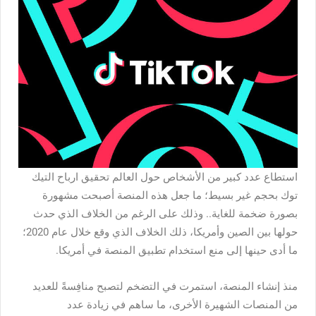
استطاع عدد كبير من الأشخاص حول العالم تحقيق ارباح التيك
توك بحجم غير بسيط؛ ما جعل هذه المنصة أصبحت مشهورة
بصورة ضخمة للغاية.. وذلك على الرغم من الخلاف الذي حدث
حولها بين الصين وأمريكا، ذلك الخلاف الذي وقع خلال عام 2020؛
ما أدى حينها إلى منع استخدام تطبيق المنصة في أمريكا.
منذ إنشاء المنصة، استمرت في التضخم لتصبح منافِسةً للعديد
من المنصات الشهيرة الأخرى، ما ساهم في زيادة عدد