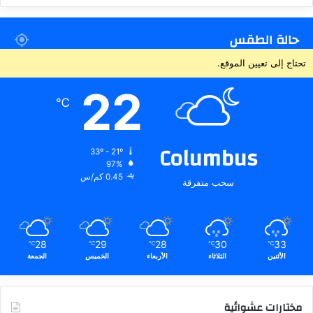
حالة الطقس
تحتاج إلى تعيين الموقع.
22
℃
Columbus
33º - 21º
97%
0.45 كم/س
سحب متفرقة
28
29
28
30
33
℃
℃
℃
℃
℃
الأثنين
الثلاثاء
الأربعاء
الخميس
الجمعة
مختارات عشوائية