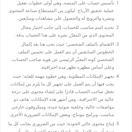
تأسيس حساب على المنصة، وهي أولى خطوات تفعيل
عملية تحقيق الأرباح. ليكون من المستطاع صناعة المحتوى
ونشره والترويج له والحصول على مشاهدات ومتابِعين.
تحديد اسم مناسب للحساب، إلى جانب اختيار مجال
المحتوى الذي من المقرَّر نشره على هذا الحساب بدقة.
الاهتمام بالملف الشخصي؛ حيث يجب هنا بعد إكمال
الخطوتين السابقتين أن يتم العمل على تحسين الملف
الشخصي كونه المعبِّر الرئيسي عن هوية صاحب الحساب،
وعلى أساس مظهره تظهر مدة احترافيته.
تجهيز الإمكانات المطلوبة، وهي خطوة مهمة للغاية؛ حيث
يجب فيها أن يتم العمل على تجهيز كل ما يلزم من إمكانات
تجعل صاحب الحساب قادرًا على إنشاء محتوى على درجة
عالية من الاحترافية.. ومن أشهر هذه الإمكانات: هاتف ذو
مواصفات عالية، وخلفية ضوئية جيدة، وميكروفون خارجي
مناسب، وبرامج مونتاج، وبعض الإمكانات الضرورية الأخرى.
إنتاج محتوى عالي الجودة؛ حيث من الضروري بجانب كل ما
سبق أن يتم العمل على إنشاء محتوى الحساب على أن