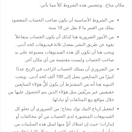
مكان متاح.. وتتضمن هذه الشروط كلاً مما يأتي:
من الشروط الأساسية أن يكون صاحب الحساب المقصود
يملك من العمر ما لا يقل عن 18 سنة.
من الأمور الضرورية هنا كذلك أن يكون الحساب متفاعلاً
بقوة عن طريق النشر بمعدل ثلاثة فيديوهات كحد أدنى..
ويجب هنا أن تكون كل هذه الفيديوهات مصنوعة على يد
صاحب الحساب وليست مقتبَسة من أي مكان آخر.
من الضروري أن يمتلك الحساب الراغب في الربح عددًا
كبيرًا من المتابِعين يصل إلى 100 ألف كحد أدنى.. ويجب
التنويه هنا أنه من المشترَط أن يكونَ كلُّ هؤلاء المتابِعين
حقيقيين غير مزيَّفين مثل هؤلاء الذين يتم الحصول عليها من
خلال مواقع بيع المتابَعات أو تبادلها.
لتفعيل ارباح التيك توك بنجاح؛ من الضروري أن تخلو كل
الفيديوهات المنشورة لدى الحساب من أي مخالفات أو
إنذارات؛ حيث إن امتلاك أيٍّ منها لمثل هذه السلبيات من
شأنه أن يتسبب في إيقاف الحساب بشكل كامل؛ فلا يقتصر