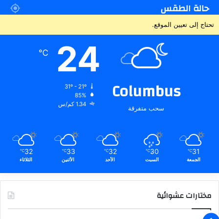
حالة الطقس
تحتاج إلى تعيين الموقع.
24
℃
Columbus
31º - 21º
85%
1.34 كم/س
سحب متفرقة
32
33
32
30
31
℃
℃
℃
℃
℃
الجمعة
السبت
الأحد
الأثنين
الثلاثاء
مختارات عشوائية