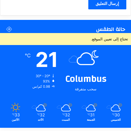
حالة الطقس
تحتاج إلى تعيين الموقع.
21
℃
Columbus
30º - 20º
93%
0.98 كم/س
سحب متفرقة
33
32
32
31
30
℃
℃
℃
℃
℃
الخميس
الجمعة
السبت
الأحد
الأثنين