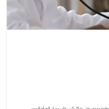
وة مهمة، تؤثر بشكل كبير على مسار الحياة المهني