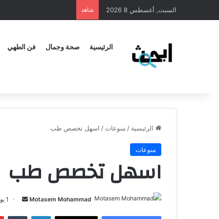
السبت, أغسطس 8 2026
شاهد
الرئيسية
صحة وجمال
فن الطهي
الرئيسية
/
منوعات
/
اسهل تخصص طب
منوعات
اسهل تخصص طب
Motasem Mohammad
أ
1 يوليو، 2024
ر
لينكدإن
‏Tumblr