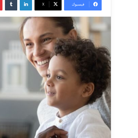
س
فيسبوك
X
ل
ب
ر
ي
د
ا
إ
ل
ك
ت
ر
و
ن
ي
ا