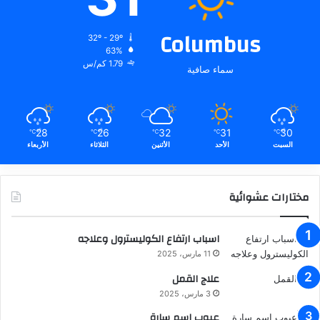
Columbus
32º - 29º
63%
1.79 كم/س
سماء صافية
28
26
32
31
30
℃
℃
℃
℃
℃
السبت
الأحد
الأثنين
الثلاثاء
الأربعاء
مختارات عشوائية
اسباب ارتفاع الكوليسترول وعلاجه
11 مارس، 2025
علاج القمل
3 مارس، 2025
عيوب اسم سارة