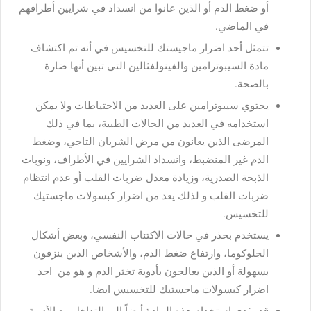
أو ضغط الدم أو الذين عانوا من انسداد في شرايين أطرافهم
في الماضي.
تتمثل أحد اضرار ماجيستك للتخسيس في أنه تم اكتشاف
مادة السيبوترامين والفينولفثالين التي تبين أنها ضارة
بالصحة.
يحتوي سيبوترامين على العديد من الاحتياطات ولا يمكن
استخدامه في العديد من الحالات الطبية، بما في ذلك
المرضى الذين يعانون من مرض الشريان التاجي، وضغط
الدم غير المنضبط، وانسداد الشرايين في الأطراف، ونوبات
الذبحة الصدرية، وزيادة معدل ضربات القلب أو عدم انتظام
ضربات القلب و لذلك يعد من اضرار كبسولات ماجستيك
للتخسيس.
يستخدم بحذر في حالات الاكتئاب النفسي، وبعض أشكال
الجلوكوما، وارتفاع ضغط الدم، والأشخاص الذين ينزفون
بسهولة أو الذين يعالجون بأدوية تخثر الدم و هو من احد
اضرار كبسولات ماجستيك للتخسيس ايضا.