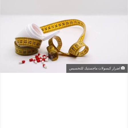
اضرار كبسولات ماجستيك للتخسيس