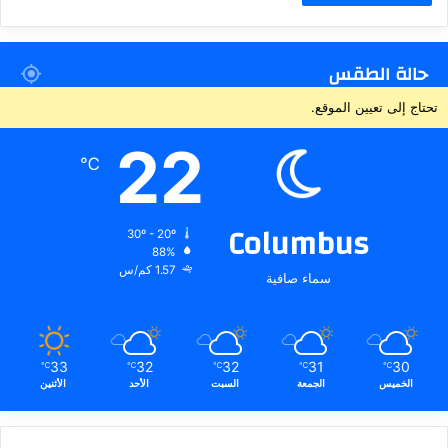
حالة الطقس
تحتاج إلى تعيين الموقع.
22
℃
Columbus
30º - 20º
88%
1.57 كم/س
سماء صافية
33
32
32
31
30
℃
℃
℃
℃
℃
الخميس
الجمعة
السبت
الأحد
الأثنين