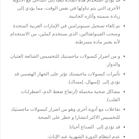
قد يؤدي استخدام هذه المادة أيضاً إلى التداخل مع الأدوية
الأخرى التي يتم تناولها في نفس الوقت، مما يؤدي إلى
زيادة سميته وآثاره الجانبية.
تم إلغاء تسجيل سيبوترامين في الإمارات العربية المتحدة
وسحب الفينولفثالين، الذي يستخدم كملين، من الاستخدام
لأنه يعتبر مادة مسرطنة.
و من اضرار كبسولات ماجستيك للتخسيس الشائعة الغثيان
والدوار.
تأثيرات كبسولات ماجيستك تؤثر على الجهاز الهضمي قد
تؤدي إلى (إسهال، إمساك).
مشاكل صحية محتملة (ارتفاع ضغط الدم، اضطرابات
القلب).
تفاعلات مع أدوية أخرى وهو من اضرار كبسولات ماجستيك
للتخسيس الاكثر انتشارا و خطر على الصحة.
قد تؤدي إلى
الصداع أحيانا.
عدم انتظام الدورة الشهرية عند الإناث.