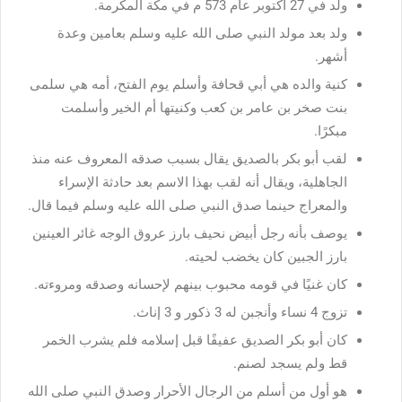
ولد في 27 أكتوبر عام 573 م في مكة المكرمة.
ولد بعد مولد النبي صلى الله عليه وسلم بعامين وعدة
أشهر.
كنية والده هي أبي قحافة وأسلم يوم الفتح، أمه هي سلمى
بنت صخر بن عامر بن كعب وكنيتها أم الخير وأسلمت
مبكرًا.
لقب أبو بكر بالصديق يقال بسبب صدقه المعروف عنه منذ
الجاهلية، ويقال أنه لقب بهذا الاسم بعد حادثة الإسراء
والمعراج حينما صدق النبي صلى الله عليه وسلم فيما قال.
يوصف بأنه رجل أبيض نحيف بارز عروق الوجه غائر العينين
بارز الجبين كان يخضب لحيته.
كان غنيًا في قومه محبوب بينهم لإحسانه وصدقه ومروءته.
تزوج 4 نساء وأنجبن له 3 ذكور و 3 إناث.
كان أبو بكر الصديق عفيفًا قبل إسلامه فلم يشرب الخمر
قط ولم يسجد لصنم.
هو أول من أسلم من الرجال الأحرار وصدق النبي صلى الله