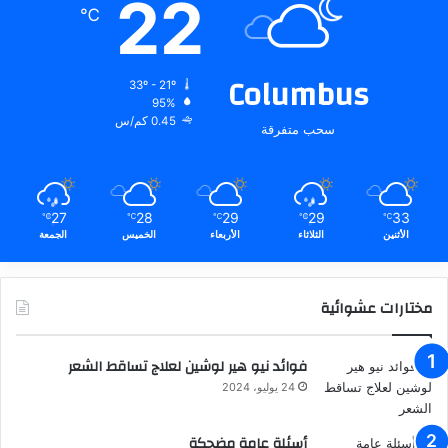
22
℃
Columbus
33º - 21º
95%
0.45 كم/س
سحب متفرقة
27
28
29
29
33
℃
℃
℃
℃
℃
الأثنين
الثلاثاء
الأربعاء
الخميس
الجمعة
مختارات عشوائية
فوائد نيو هير لوشين لعلاج تساقط الشعر
24 يوليو، 2024
أسئلة عامة مضحكة