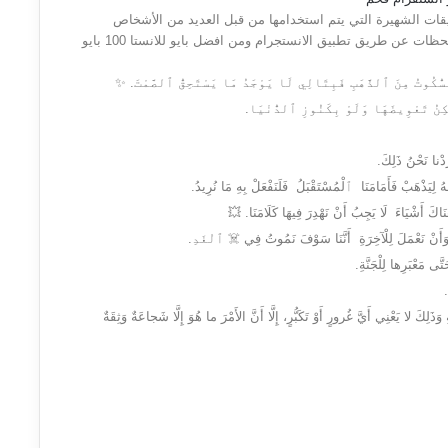
يقات الشهيرة التي يتم استخدامها من قبل العديد من الأشخاص
وبشكل خاص الشباب والذي يقومون بمشاركة العديد من اللحظات عن طريق تطبيق الانستجرام ومن افضل بايو للانستا 100 بايو
كُوتُ مِنَ ٱلذَّهَبِ فَبِتَالِي لَا يَوْجَدُ مَا يَسْتَحِقُّ ٱلصَّمْتَ. ✨
ْكِنُ تَعْوِيضَهَا وَلَوْ بِكَنُوزِ ٱلدُّنْيَا.
َدْنا نَحْنُ ذَلِكَ.
يَذْهَبْ فَأَمَامَنَا ٱلْمُسْتَقْبَلُ فَلَنَفْعَلْ بِهِ مَا نُرِيدُ.
َاكَ أَشْيَاءَ لَا يَجِبُ أَنْ نَهْدِرَ فِيهَا كَلَامَنَا. 💥
، ⏳ وَأَنْ نَعْمَلَ لِلْآخِرَةِ أَنَّنَا سَوْفَ نَمُوتُ فِي ☠️ ٱلْغَدِ.
ّى مَعْبَرِها لِلْجَنَّةِ.
ا.
 وَذَلِكَ لا يَعْنِي أَيَّ غُرورٍ أَوْ تَكَبُّرٍ، إِلَّا أَنَّ الأَمْرَ ما هُوَ إِلَّا شَجاعَةٌ وَثِقَةٌ