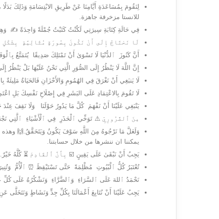
للانستا مزخرفة جاهزة.
فِي حَالَةِ كِتَابَةِ سِيرَتِي لَكُنْتُ كَتَبْتُ جُمْلَةً وَاحِدَةً ✍️ و
لَا نَحْتَاجُ إِلَى أَنْ نَكُونَ بِصُورَةٍ مُثَالِيَّةٍ بِشَكْلٍ 
أَنَّ كَنُوزَ ٱلدُّنْيَا لَا تَسْوَىٰ أَنْ تَمْتَلِكَ صَدِيقًا ‍‍ يُتَمَتَّعُ بِٱلْوَ
إِنَّ اللَّهَ لَا يَنْظُرُ إِلَى الصُّوَرِ الَّتِي نَحْنُ عَلَيْهَا بَلْ يَنْظُرُ إ
لَا يَنبَغِي أَنْ نَغْرَقَ فِي الهُمُومِ وَالأَحْزَانِ فَالحَيَاةُ مَلِيئَةٌ بِالأ
لَا تَقُومَ بِالاعْتِمَادِ عَلَى البَشَرِ فِي إِصْلَاحِ نَفْسِكَ بَلِ اعْتَمِ
يَنْبَغِي عَلَيْنَا أَنْ نَفْهَمَ كُلَّ مَا يَدُورُ حَوْلَنَا وَلَا نَقِفَ عِنْد
مِنَ ٱلضَّرُورِيِّ ⚠️ تَوَخِّي ٱلْحَذَرِ فِي ٱلْأَشْيَاءِ ٱلَّتِي نَجْعَ
يمكننا ان ننشرها من خلال حسابتنا.
يَجِبُ أَنْ نَبْقَىٰ عَلَى يَقِينٍ ☑️ بِأَنَّ ٱلْقَادِمَ ⏳ كُلَّهُ خَيْرٌ.
تُعْتَبَرُ كُلُّ ٱلْبُيُوتِ مُظْلِمَةً حَتَّى تَسْتَيْقِظَ ⏰ ٱلْأُمُّ وَتُنِيرَ 
نَحْمَدُ ٱللهَ عَلَى ٱلسَّرَاءِ وَٱلضَّرَّاءِ وَنَشْكُرُهُ عَلَى كُلِّ عَ
يَجِبُ عَلَيْنَا أَنْ نُتَابِعَ أَعْمَالَنَا بِكُلِّ جِدٍّ وَنَشَاطٍ وَنَتَخَلَّى ع