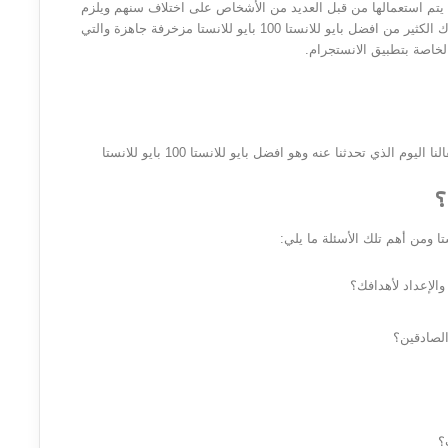
 يتم استعمالها من قبل العديد من الأشخاص على اختلاف سنهم ويلزم
لهذا التطبيق والذي يعتبر وسيلة تعريف ما يسمى بالبايو وهناك الكثير من افضل بايو للانستا 100 بايو للانستا مزخرفة جاهزة والتي
لخاصة بتطبيق الانستجرام.
والآن سوف نقدم لكم بعض الأسئلة الشائعة حول موضوع مقالنا اليوم الذي تحدثنا عنه وهو افضل بايو للانستا 100 بايو للانستا
؟
 ومن أهم تلك الأسئلة ما يلي:
والإعداد لأهدافك؟
لصادقين؟
؟