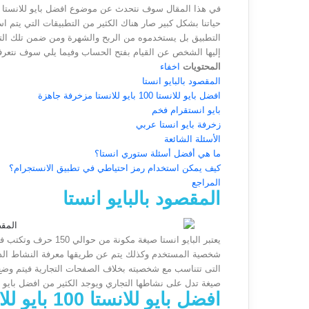
حياتنا بشكل كبير صار هناك الكثير من التطبيقات التي يتم ا
التطبيق بل يستخدموه من الربح والشهرة ومن ضمن تلك التطبيق
إليها الشخص عن القيام بفتح الحساب وفيما يلي سوف نتعرف على افضل بايو للانست
المحتويات
اخفاء
المقصود بالبايو انستا
افضل بايو للانستا 100 بايو للانستا مزخرفة جاهزة
بايو انستقرام فخم
زخرفة بايو انستا عربي
الأسئلة الشائعة
ما هي أفضل أسئلة ستوري انستا؟
كيف يمكن استخدام رمز احتياطي في تطبيق الانستجرام؟
المراجع
المقصود بالبايو انستا
يعتبر البايو انستا صيغ
شخصية المستخدم وكذلك يتم عن طريقها معرفة النشاط الذ
التى تتناسب مع شخصيته بخلاف الصفحات التجارية فيتم وضع
صيغة تدل على نشاطها التجاري ويوجد الكثير من افضل بايو للانستا 100 بايو للانستا مزخ
افضل بايو للانستا 100 بايو للانستا مزخرفة جاهزة