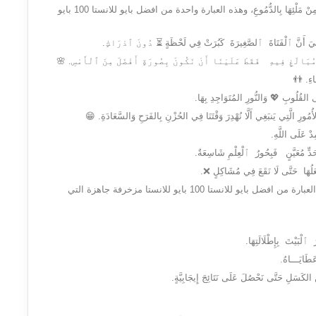
لِنَقُومَ بِمُسَاعَدَةِ أَيَّامِنَا عَنْ طَرِيقِ الابْتِسَامَةِ وَذَلِكَ بَدَلًا مِنْ مَلْئِهَا بِالدُّمُوعِ، وهذه العبارة واحدة من افضل بايو للانستا 100 بايو
َهِيَ أَنَّ ٱلْفَتَاةَ ٱلصَّغِيرَةَ كَبُرَتْ فِي لَحْظَةٍ ⏳ دُونَ ٱدْرَاكٍ.
مُبَالَغٍ فِيهِ فَقَطْ عَلَيْنَا أَنْ نَكُونَ بِصُورَةٍ أَفْضَلَ مِنَ ٱلْأَمْسِ. 🌸
فَاءِ. 👬
ِلَى القُلُوبِ 💖 وَالنُّورِ المُتَوَاجِدِ بِهَا.
ُمُورِ الَّتِي يَنبَغِي أَلَّا نُهْدِرَ وَقْتَنَا فِي الحُزْنِ بِالفَرَحِ وَالسَّعَادَةِ. 😁
دْ عَلَى اللَّهِ.
َ حَدٍّ مُعَيَّنٍ فَبِحُورُ ٱلْعِلْمِ شَاسِعَةٌ.
لُهَا حَتَّى لَا نَقَعَ فِي مُشَاكِلٍ ❌.
وَلَعَلَّ مَا نَرْجُوهُ مِنَ اللَّهِ سَوْفَ يَكُونُ وَيَتَحَقَّقُ.🙌 وهذه العبارة من افضل بايو للانستا 100 بايو للانستا مزخرفة جاهزة التي
ٱلْبَيْتَ بِإِطْلَالَتِهَا.
طَايَـــاهُ.
َنِ الكَسَلِ حَتَّى نَحْصُلَ عَلَى نَتَائِجَ إِيجَابِيَّةٍ.