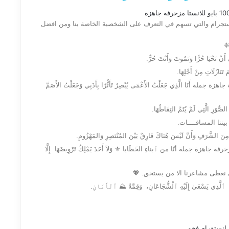
انستجرام والتي تسهم في التعرف على الشخصية الخاصة بنا ومن افضل
❈
نْ تَحْيَا حُرًّا وَتَمُوتَ وَأَنْتَ حُرٌّ.
 تَنَازُلَاتٍ مِنْ أَجْلِهَا.
و للانستا مزخرفة جاهزة جملة أَنَا الَّذِي جَعَلْتُ الأَعْمَى يُبْصِرُ تَأَثُّرًا بِأَدَبِي وَجَعَلْتُ الأَصَمَّ
لصُّوَرِ الَّتِي لَمْ يُتَمَّ التِقَاطُهَا.
يننا المسافــــات.
مِنَ الشَّرَفِ وَأَنَّ لَيْسَ هُنَاكَ فَارِقٌ بَيْنَ المُنْتَصِرِ وَالمَهْزُومِ.
لانستا 100 بايو للانستا مزخرفة جاهزة جملة أنّا من ٱبناءِ الخَطَايا ⚜️ وَلاَ أَحَدَ يَمْلِكُ تَرْوِيضَهَا ️ إِلَّا
ن نعطى مشاعرنا الا من يستحق. 💖
َّذِي يَسْعَىٰ إِلَيْهِ ٱلْشُّجَاعَانِ، وَقِمَّةُ ⛰️ ٱلْأَمَانِ.