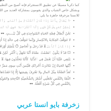
كما ذكرنا مسيقًا عن تطبيق الانستجرام فإنه أصبح من التطب
للانستا مزخرفة جاهزة ما يلي:
✨ يُقَالُ بِأَنّهُ إِذَا كَانَ ٱلْكَلَامُ مِنَ ٱلْمَاسِ وَٱلْسُّ
يُمْكِنُ تَعْوِيضُ كُلِّ شَيْءٍ إِلَّا ٱلْكَرَامَةَ فَهِيَ لَا تُم
نَحْنُ أَبْطالُ قِصَّةِ الحَياةِ المُتَواجِدَةِ فِي كُلِّ بَيْــــتٍ. 🕶️
لا تَتَوَقَّفُ الحِكايةُ بِالانْكِسارِ وَإِنَّما تَتَوَقَّفُ فِي حالَةِ إِذَا أَر
إِذَا كَانَ ٱلْأَمْسُ ⏳ قَدْ رَحَلَ وَٱلْحَاضِرُ ⏱️ يَلْمَلِمُ أَوْرَاقَهُ لِ
💥 قَدْ لَا يَكُونُ ٱلصَّمْتُ مَعْنَاهُ أَنَّنَا نَجْهَلُ بِٱلْأَمْرِ لَكِنْ هُن
يَنْبَغِي عَلَيْنَا أَنْ نَعْمَلَ فِي ٱلدُّنْيَا كَأَنَّنَا مُخَلَّدُونَ فِيهَا
أَيَّتُها الحَياةُ إِنْ تَكاثَرَتْ أَحْزانُكِ فَلَيْسَ أَنْتِ سِوَى مَمَرٍّ حَتَ
تُعَدُّ الصِّحَّةُ مِثْلَ المالِ ولا نَعْتَرِفُ بِقِيمَتِها إِلَّا إِذَا فَقَدْناه
الثِّقَةُ بِالنَّفْسِ تَجْعَلُنِي أَشْعُرُ بِالشَّخْصِيَّةِ النَّاجِحَةِ وَالقَوِيَّةِ
بِالنَّفْسِ فِي كُلِّ شَيْءٍ أَفْعَلُهُ. 🕶️
زخرفة بايو انستا عربي