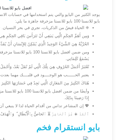
يوجد الكثير من البايو والتي يتم استخدامها في حسابات ال
بايو للانستا 100 بايو للانستا مزخرفة جاهزة ما يلي:
❈ الحياة فيضٌ من الذكريات، تجري في بحر النسيان. 
وَمِن أَهَمِّ الحِكَمِ الَّتِي يَنبَغِي أَنْ تَتَرَأَسَ بَاقِي الحِكَمِ هِي أَ
الحُرِّيَّةُ هِيَ الشَّيْءُ الوَحِيدُ الَّذِي يُمْكِنُ لِلإِنْسَانِ أَنْ يُقَدِّمَ
ومن ضمن افضل بايو للانستا 100 باي
يَسْمَعُ كَلِمَاتِي.
تُعْتَبَرُ أَجْمَلُ الحُرُوفِ هِيَ تِلْكَ الَّتِي لَمْ تُقَلْ بَعْدُ، وَأَجْمَلُ ا
يعتبر الحــــــب هو الوجــــود في قلبــــك مهما بعدت ب
هُنَاكَ الكَثِيرُ مِنَ المَعَارِكِ الَّتِي نَجِدُ فِي خَسَارَتِهَا الكَثِيرَ 
وأيضًا من ضمن افضل بايو ل
إِذَا رَضِينَا بِذَلِكَ.
💖 إن المشاعر تداس من أقدام الحياة لذا لا ينبغي أ
ٱلْغَدُ ☀️ هُوَ ٱلْحَاضِرُ ⏳ ٱلخاصُّ بِٱلْأَبْطَالِ ّ وَٱلْهَدَفُ ٱل
بايو انستقرام فخم