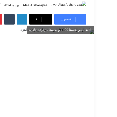
27 يونيو، 2024
Alaa Alsharayaa
آ
فيسبوك
X
افضل بايو للانستا 100 بايو للانستا مزخرفة جاهزة