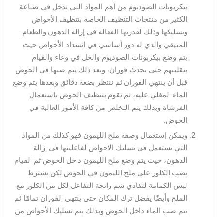
بيكربونات الصوديوم من أهم المواد التي تدخل في صناعة
الكثير من منتجات التنظيف الخاصة بتنظيف الأحواض
وتسليكها وذلك لقدرتها الفعالة في إزالة الدهون والطعام
المتبقي والذي له دور أساسي في انسداد الأحواض حيث
يتم وضع بيكربونات الصوديوم والخل في وعاء والقيام
بتقليبهم حتى يحدث فوران، وبعد ذلك يتم صبها في الحوض
قبل أن ينتهي الفوران ثم ننتظر بضعة دقائق وبعدها يتم وضع
الماء المغلي عليه، ثم نقوم بتنظيف الحوض باستعمال
الفرشاة وبذلك يتم التخلص من كافة الأمور العالية في
الحوض.
ويمكن إستعمال وصفة ملح الليمون فهو كذلك من المواد
التي تستعمل في تسليك الاحواض لفاعليتها في إزالة
الدهون، حيث يتم وضع ملح الليمون داخل الحوض ثم القيام
بصب الكلور على ملح الليمون في الحوض لكن يشترط
لبس الكمامة لتفادي شم رائحة التفاعل لكل من الكلور مع
الملح وأيضًا يفضل ترك المكان حتى ينتهي الفوران تمامًا ثم
يتم صب الماء داخل الحوض وبذلك يتم تسليك الأحواض من