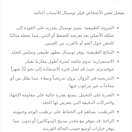
يفضل بعض الأشخاص فيلر توسيال للأسباب التالية:
المرونة الطبيعية: يتميز توسيال بقدرته على العودة إلى
شكله الأصلي بعد تعرضه للضغط أو الثني، مما يجعله مثاليًا
للحقن حول الفم أو بالقرب من العينين.
النتائج الطبيعية: يوفر توسيال مظهر طبيعي وسلس للجلد.
الاستمرارية: تدوم نتائجه لفترة أطول مقارنةً بفيلر
جوفيديرم، حيث قد تصل فترة الاستفادة إلى نحو 22 شهراً.
التدريجية في الزوال: يزول تدريجياً وببطء، مما يقلل من أي
مفاجآت غير مرغوب فيها.
القدرة على التحمل: يتمتع بقدرة عالية على مقاومة الإجهاد
والحركات الدقيقة التي يتعرض لها الجلد.
الترطيب: يساهم في الحفاظ على ترطيب الوجه وحيويته.
الراحة: قد يتوفر مع مخدر مدمج (ليدوكائين) أو بدون، مما
يوفر خيارات أوسع حسب الحالة الفردية.