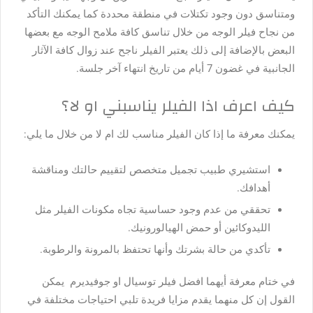
ومتناسق دون وجود تكتلات في منطقة محددة كما يمكنك التأكد
من نجاح فيلر الوجه من خلال تناسق كافة ملامح الوجه مع بعضها
البعض بالإضافة إلى ذلك يعتبر الفيلر ناجح عند زوال كافة الآثار
الجانبية في غضون 7 أيام من تاريخ انتهاء آخر جلسة.
كيف اعرف اذا الفيلر يناسبني او لا؟
يمكنك معرفة ما إذا كان الفيلر مناسب لك ام لا من خلال ما يلي:
استشيري طبيب تجميل متخصص
لتقييم حالتك ومناقشة
أهدافك.
تحققي من عدم وجود حساسية
تجاه مكونات الفيلر مثل
الليدوكائين أو حمض الهيالورونيك.
تأكدي من حالة بشرتك
وأنها تحتفظ بالمرونة والرطوبة.
في ختام معرفة أيهما افضل فيلر توسيال او جوفيديرم يمكن
القول إن كل منهما يقدم مزايا فريدة تلبي احتياجات مختلفة في