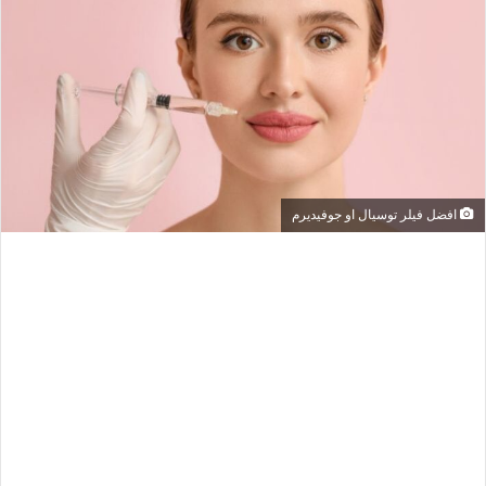
افضل فيلر توسيال او جوفيديرم