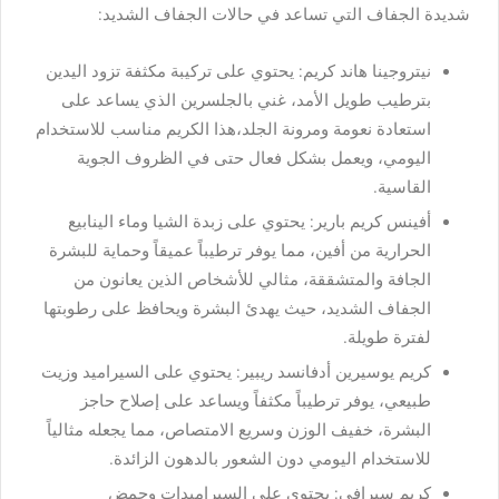
شديدة الجفاف التي تساعد في حالات الجفاف الشديد:
نيتروجينا هاند كريم: يحتوي على تركيبة مكثفة تزود اليدين
بترطيب طويل الأمد، غني بالجلسرين الذي يساعد على
استعادة نعومة ومرونة الجلد،هذا الكريم مناسب للاستخدام
اليومي، ويعمل بشكل فعال حتى في الظروف الجوية
القاسية.
أفينس كريم بارير: يحتوي على زبدة الشيا وماء الينابيع
الحرارية من أفين، مما يوفر ترطيباً عميقاً وحماية للبشرة
الجافة والمتشققة، مثالي للأشخاص الذين يعانون من
الجفاف الشديد، حيث يهدئ البشرة ويحافظ على رطوبتها
لفترة طويلة.
كريم يوسيرين أدفانسد ريبير: يحتوي على السيراميد وزيت
طبيعي، يوفر ترطيباً مكثفاً ويساعد على إصلاح حاجز
البشرة، خفيف الوزن وسريع الامتصاص، مما يجعله مثالياً
للاستخدام اليومي دون الشعور بالدهون الزائدة.
كريم سيرافي: يحتوي على السيراميدات وحمض