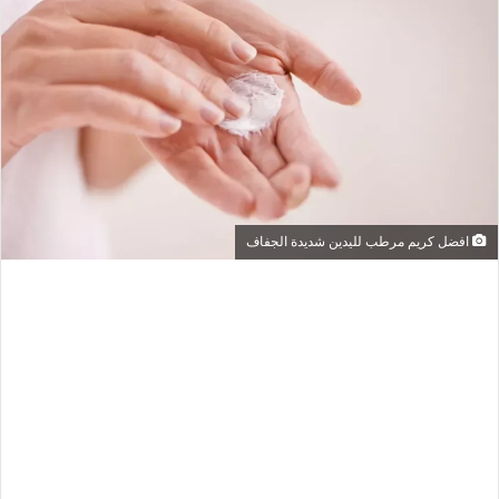
افضل كريم مرطب لليدين شديدة الجفاف