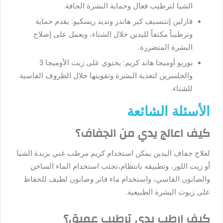
الشيا لترطيب فعال وحماية البشرة الجافة.
فازلين إنتنسيف كير هاندز ونديد ريسكيو: يقدم حماية
وترطيباً مكثفاً لليدين خلال الشتاء، ويعمل على إصلاح
البشرة المتضررة.
بوريو أوميجا هاند كريم: يحتوي على زيت الأوميجا 3
والجلسرين لتغذية البشرة وتقويتها خلال الظروف القاسية
للشتاء.
الأسئلة الشائعة
كيف اعالج يدي من الجفاف؟
لعلاج جفاف اليدين يمكن استخدام كريم مرطب غني بزبدة الشيا
أو زيت اللوز، وتطبيقه بانتظام،تجنب استخدام الماء الساخن
والصابون القاسي، واستخدام ماء فاتر وصابون لطيف للحفاظ
على زيوت البشرة الطبيعية.
كيف ارطب يدي ترطيب عميق؟