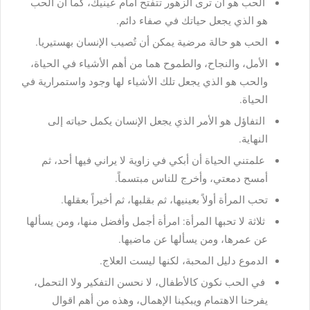
الحب هو أن ترى الزهور تتفتح أمام عينيك، كما أن الحب
هو الذي يجعل حياتك في صفاء دائم.
الحب هو حالة مرضية يمكن أن تُصيب الإنسان بهستيريا.
الأمل، والنجاح، والطموح هما من أهم الأشياء في الحياة،
والحب هو الذي يجعل تلك الأشياء لها وجود واستمرارية في
الحياة.
التفاؤل هو الأمر الذي يجعل الإنسان يكمل حياته إلى
النهاية.
علمتني الحياة أن أبكي في زاوية لا يراني فيها أحد، ثم
أمسح دمعتي، وأخرج للناس مبتسماً.
تحب المرأة أولاً بعينيها، ثم بقلبها، ثم أخيراً بعقلها.
ثلاثة لا تحبها المرأة: امرأة أجمل وأفضل منها، ومن يسألها
عن عمرها، ومن يسألها عن ماضيها.
الدموع دليل المحبة، لكنها ليست العلاج.
في الحب نكون كالأطفال، لا نحسن التفكير ولا التحمل،
يفرحنا الاهتمام ويبكينا الإهمال، وهذه من أهم اقوال