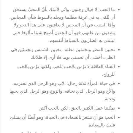
ما الحب إلا خيال وجنون، وإنّي لأنبئك بأنّ المحبّ يستحق
أن يُلقى به في غرفة مظلمة ويجلد بالسوط شأن المجانين،
وأمّا السبب في أن المحبين لا يعاقبون على هذا النحو ولا
يشفون من علتهم، فهو أن الجنون أصبح شيئا مألوفا حتى
ليبتلي به الضاربون بالسياط أنفسهم.
تحبين المطر وتحملين مظلة.. تحبين الشمس وتختبئين في
الظل.. أخشى أن تحبيني يوما فلا أرى إلا ظلالك
الفتاة العاقلة لا تؤمن بالحب للحب ولكنها تؤمن بالحب
للزواج.
في حياة المرأة ثلاثة رجال: الأب وهو الرجل الذي تحترمه،
والأخ وهو الرجل الذي تخافه، والزوج وهو الرجل الذي يحبها
وتحبه.
يمكننا عمل الكثير بالحق، لكن بالحب أكثر.
الحب هو أن تشعر بالسعادة في الحياة، وهو أيضًا أن يمتلئ
قلبك بالسعادة.