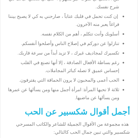
شرح نفسك.
إن كنت تحمل في قلبك عتاباً ، صارحني به كي لا يصبح بيننا
فراغاً يعبر منه الآخرون.
أسلوبك وأنت تتكلم ، أهم من الكلام نفسه.
تنازلوا عن دوركم في إصلاح الناس وأصلحوا أنفسكم.
تكسيرك لمجاديف غيرك ، لا تزيد أبداً من سرعة قاربك.
رغم بساطة الأفعال الصادقة ، إلا أنها تصنع في القلب
إحساس عميق لا تصله كبائر المجاملات.
الحب أعمى والمحبون لا يرون الحماقة التي يقترفون.
ثلاثة لا تحبها المرأة: امرأة أجمل منها ومن يسألها عن عمرها
ومن يسألها عن ماضيها.
أجمل أقوال شكسبير عن الحب
هذه مجموعة من الأقوال الجميلة للشاعر والكاتب المسرحي
شكسبير والتي تبين جمال الحب كالتالي: