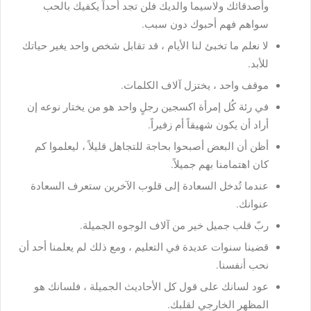
وأصدقائك ولاسيما والديك فلن تجد أحداً يكفيك بالحب
سواهم فهم أحبوك دون سبب.
لا نعلم ما تخبئ لنا الأيام ، قد تقابل شخص واحد يغير حياتك
للأبد.
موقف واحد ، يختزل آلاف الكلمات.
في رئة كُل إمرأة اكسجين رجلٍ واحد هو من يختار نوعه إن
أراد أن يكون شهيقاً أم زفيراً.
أظن أن البعض أصبحوا بحاجة للتجاهل قليلاً ، ليعلموا كم
كان اهتمامنا بهم جميلاً.
عندما تُدخل السعادة إلى قلوب الآخرين ستعرف السعادة
عنوانك.
ربّ قلب جميل خير من آلاف الوجوه الجميلة.
قضينا سنوات عديدة في التعليم ، ومع ذلك لم يعلمنا أحد أن
نحب أنفسنا.
عود لسانك على قول كل الأحاديث الجميلة ، فلسانك هو
المظهر الخارجي لقلبك.