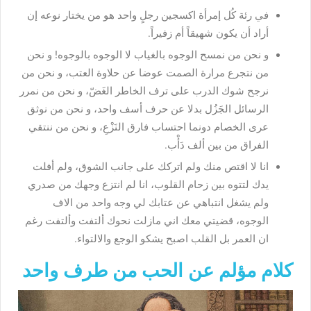
في رئة كُل إمرأة اكسجين رجلٍ واحد هو من يختار نوعه إن
أراد أن يكون شهيقاً أم زفيراً.
و نحن من نمسح الوجوه بالغياب لا الوجوه بالوجوه! و نحن
من نتجرع مرارة الصمت عوضا عن حلاوة العتب، و نحن من
نرجح شوك الدرب على ترف الخاطر الغَضّ، و نحن من نمرر
الرسائل الجَزُل بدلا عن حرف أسف واحد، و نحن من نوثق
عرى الخصام دونما احتساب فارق النَزْعِ، و نحن من ننتقي
الفراق من بين ألف دَأْب.
انا لا اقتص منك ولم اتركك على جانب الشوق، ولم أفلت
يدك لتتوه بين زحام القلوب، انا لم انتزع وجهك من صدري
ولم يشغل انتباهي عن عتابك لي وجه واحد من الاف
الوجوه، قضيتي معك اني مازلت نحوك ألتفت وألتفت رغم
ان العمر بل القلب اصبح يشكو الوجع والالتواء.
كلام مؤلم عن الحب من طرف واحد