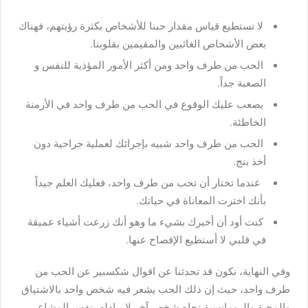
لا نستطيع قياس مقدار حبنا للأشخاص بكثرة رؤيتهم، فهناك
بعض الأشخاص الغائبين والمقيمين بقلوبنا.
الحب من طرف واحد ومن أكثر الأمور المؤذية للنفس و
الصعبة جداً.
يصعب عليك الوقوع في الحب من طرف واحد في الأزمنة
الخاطئة.
الحب من طرف واحد شبيه بإجرائك لعملية جراحية دون
أخذ بنج.
عندما تختار أن تحب من طرف واحد، فعليك العلم جيداً
بأنك اخترت المعاناة في حياتك.
كنت أود أن أخبرك بشيء ما وهو أنك زرعت أشياء عميقة
في قلبي لا أستطيع الإفصاح عنها.
وفي النهاية، نكون قد تحدثنا عن اقوال شكسبير عن الحب من
طرف واحد، حيث إن ذلك الحب يشعر فيه شخص واحد بالاشتياق
والمحبة والرومانسية تجاه شخص آخر لا يبادله بنفس المشاعر،