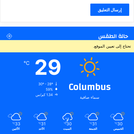
حالة الطقس
تحتاج إلى تعيين الموقع.
29
℃
Columbus
30º - 28º
59%
1.34 كم/س
سماء صافية
33
31
30
31
30
℃
℃
℃
℃
℃
الخميس
الجمعة
السبت
الأحد
الأثنين