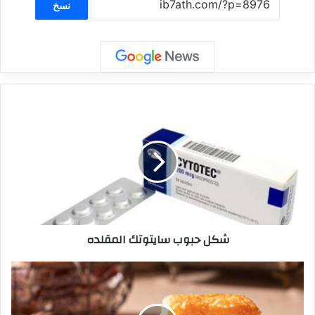
نسخ
شكل حبوب سايتوتك المقلده