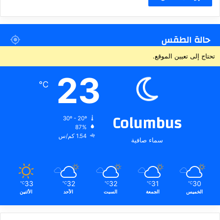
حالة الطقس
تحتاج إلى تعيين الموقع.
23
℃
Columbus
30º - 20º
87%
1.54 كم/س
سماء صافية
33
32
32
31
30
℃
℃
℃
℃
℃
الخميس
الجمعة
السبت
الأحد
الأثنين