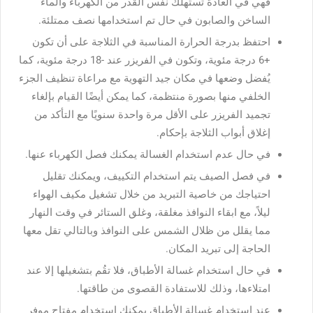
فهي في العادة تستهلك نفس القدر من الكهرباء والماء
الساخن والصابون في حال تم استخدامها نصف ممتلئة.
احتفظ بدرجة الحرارة المناسبة في الثلاجة على أن تكون
+6 درجة مئوية، وتكون في الفريزر عند -18 درجة مئوية، كما
يُفضل وضعها في مكان جيد التهوية مع مراعاة تنظيف الجزء
الخلفي منها بصورة منتظمة، كما يمكن أيضًا القيام بإلغاء
تجميد الفريزر على الأقل مرة واحدة سنويًا مع التأكد من
إغلاق أبواب الثلاجة بإحكام.
في حال عدم استخدام الغسالة يمكنك فصل الكهرباء عنها.
في فصل الصيف يتم استخدام التكييف، ويمكنك تقليل
احتياجك من خاصية التبريد من خلال تشغيل مكيف الهواء
ليلاً، مع ابقاء النوافذ مغلقة، وغلق الستائر في وقت النهار
مما يقلل من ظلال الشمس على النوافذ وبالتالي تقل معها
الحاجة إلى تبريد المكان.
في حال استخدام غسالة الأطباق، فلا تقُم بتشغيلها إلا عند
امتلاءها، وذلك للاستفادة القصوى من طاقتها.
عند استخدام غسالة الأطباق يمكنك استخدام مفتاح موفر