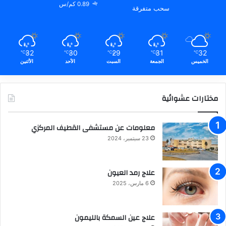
0.89 كم/س
سحب متفرقة
32
30
29
31
32
℃
℃
℃
℃
℃
الخميس
الجمعة
السبت
الأحد
الأثنين
مختارات عشوائية
معلومات عن مستشفى القطيف المركزي
23 سبتمبر، 2024
علاج رمد العيون
6 مارس، 2025
علاج عين السمكة بالليمون