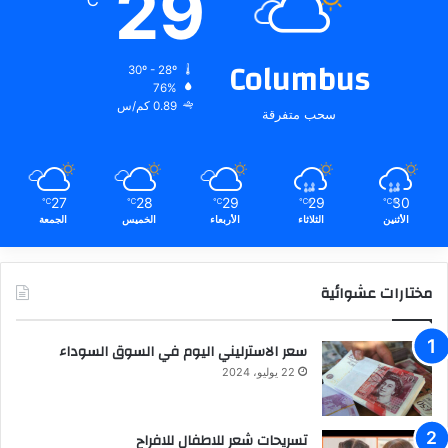
29
℃
Columbus
30º - 28º
76%
0.89 كم/س
سحب متفرقة
27
28
29
29
30
℃
℃
℃
℃
℃
الأثنين
الثلاثاء
الأربعاء
الخميس
الجمعة
مختارات عشوائية
سعر الاسترليني اليوم في السوق السوداء
22 يوليو، 2024
تسريحات شعر للاطفال للافراح