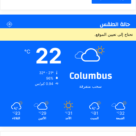
حالة الطقس
تحتاج إلى تعيين الموقع.
22
℃
Columbus
32º - 21º
96%
0.94 كم/س
سحب متفرقة
23
29
31
31
32
℃
℃
℃
℃
℃
الجمعة
السبت
الأحد
الأثنين
الثلاثاء