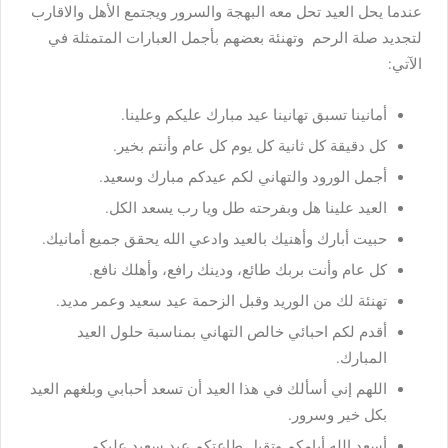
عندما يحل العيد تحل معه البهجة والسرور ويجتمع الأهل والاقارب
لتجديد صلة الرحم وتهنئة بعضهم بأجمل العبارات المتمثلة في
الآتي:
أمانينا تسبق تهانينا عيد مبارك عليكم وعلينا.
كل دقيقة كل ثانية كل يوم كل عام وأنتم بخير.
أجمل الورود والتهاني لكم عيدكم مبارك وسعيد.
العيد علينا هل وبفرحته طل ويا رب يسعد الكل.
حبيت أبارك وأهنيك بالعيد وادعي الله يحقق جميع أمانيك.
كل عام وأنت بربك طائع، ودينك رافع، وأهلك نافع.
تهنئة لك من الوريد وقبل الزحمة عيد سعيد وعمر مديد.
أقدم لكم احبائي خالص التهاني بمناسبة حلول العيد
المبارك.
اللهم إني أسألك في هذا العيد أن تسعد أحبابي وبلغهم العيد
بكل خير وسرور.
أسعد الله أيامكم وتقبل طاعتكم عيد سعيد عليكم.