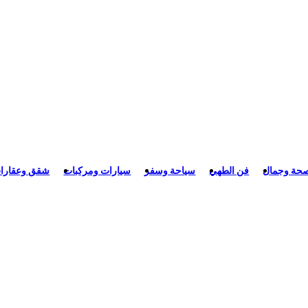
حة وجمال
فن الطهي
سياحة وسفر
سيارات ومركبات
شقق وعقارا