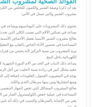
الفوائد الصحية لمشروب الش
بعد أن ذكرنا وصفة الشمر والكمون للتخلص من الكرش ن
مشروب الشمر والتي تتمثل في الآتي:
يحتوي ذلك المشروبات على البوتاسيوم ويساعد في ا
يساعد في تسكين الآلام التي تصيب الكلى التي تحد
يعالج مشروب الشمر الأنيميا بفضل الأحماض الأمينية 
المساعدة في تحسين الأداء الخاص بالقلب مع التقليل 
يزيد المشروب من نسبة التركيز لأنه يحسن من قدرات ا
الكهربائية داخل المخ.
يساعد ذلك النبات في الحد من آلام الدورة الشهرية ك
مفيد بشكل كبير في زيادة نسبة الحليب من أجل الرض
يوجد في المشروب الفينول، القلويدات إضافة إلى الف
ومنع انتشارها ومن بينها سرطان الثدي والكبد.
يعالج المشروب المشاكل التي تخص الجهاز التنفسي وب
المساعدة في عملية خفض الكوليسترول الضار من ال
يقي من الإصابة بالسرطان والسبب في ذلك أنه غني ب
المناعي.