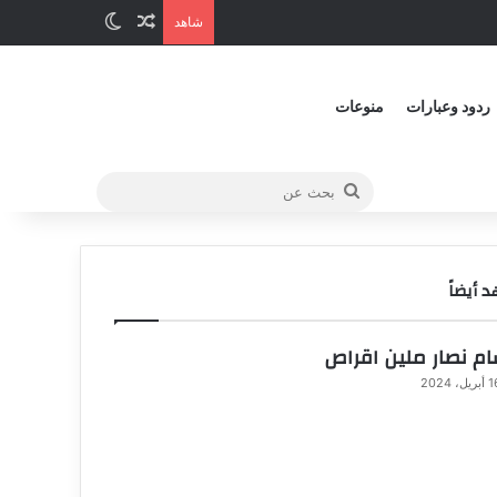
شاهد
ردود وعبارات
منوعات
 أيضاً
ام نصار ملين اقراص
ريل، 2024