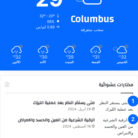
Columbus
32º - 20º
68%
0.89 كم/س
سحب متفرقة
32
30
29
31
32
℃
℃
℃
℃
℃
الخميس
الجمعة
السبت
الأحد
الأثنين
مختارات عشوائية
متى يستقر النظر بعد عملية الليزك
29 أبريل، 2024
الرقية الشرعية من العين والحسد والامراض
18 أغسطس، 2024