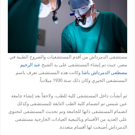
مستشفى الدمرداش من أقدم المستشفيات والصروح الطبية في
مصر، حيث تم إنشاء المستشفى على يد الشيخ
عبد الرحيم
مصطفى الدمرداش باشا
وكانت هذه المستشفى تعرف باسم
المستشفى الخيري وكان ذلك سنة 1930 ميلادياٌ.
ثم أنشأت داخل المستشفى كلية للطب، ولاحقاً بعد إنشاء جامعة
عين شمس تم انضمام كلية الطب التابعة للمستشفى وكذلك
انضمام المستشفى ذاتها للجامعة وتم تحديث المستشفى لتحتوي
على العديد من الأقسام وبالتبعية العيادات الخارجية مستشفى
الدمرداش أصبحت لها أقسام متعددة.