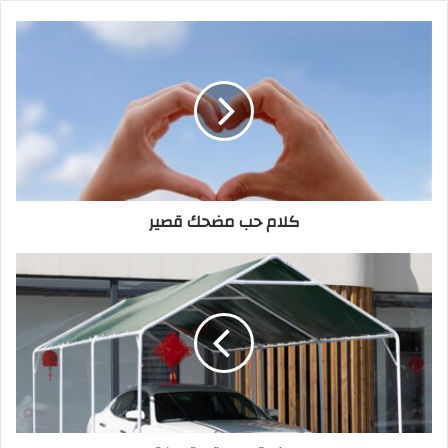
كلام حب مضحك قصير