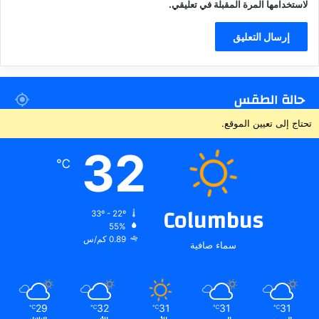
لاستخدامها المرة المقبلة في تعليقي.
حالة الطقس
تحتاج إلى تعيين الموقع.
32
℃
Columbus
33º - 22º
55%
0.89 كم/س
سماء صافية
29
32
31
31
31
℃
℃
℃
℃
℃