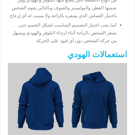
من أنواع الأقمشة التي يصنع منها البلوفر والهودي ومن
ضمنها القطن والبوليستر والصوف وبالتالي يقوم الشخص
باختيار القماش الذي يشعره بالراحة ولا يسبب له أي إزعاج.
كما يجب اختيار التصميم المناسب لشكل الجسم حتى
يشعر الشخص بالراحة أثناء ارتداء البلوفر والهودي ويسهل
من حركة الشخص دون أي قيود على الحركة.
استعمالات الهودي