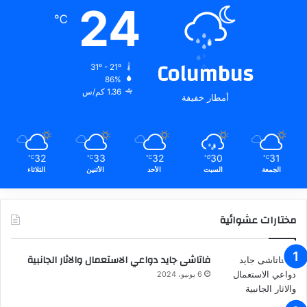
24
℃
Columbus
31º - 21º
86%
1.36 كم/س
أمطار خفيفة
32
33
32
30
31
℃
℃
℃
℃
℃
الجمعة
السبت
الأحد
الأثنين
الثلاثاء
مختارات عشوائية
فاتاشى جايد دواعي الاستعمال والاثار الجانبية
6 يونيو، 2024