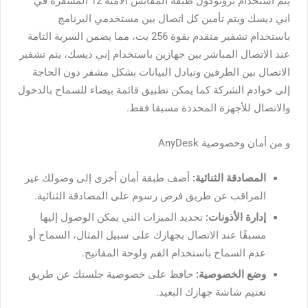
يتم استخدام بروتوكول طبقة المقابس الآمنة 12 المشفرة في
اني ديسك ويتم تأمين كل اتصال بين مستخدمي البرنامج
باستخدام تشفير متقدم بقوة 256 بت، مما يضمن السرية التامة
عند الاتصال المباشر بين جهازين باستخدام إني ديسك، يتم تشفير
الاتصال بين الطرفين وتبادل البيانات بشكل مشفر دون الحاجة
إلى خوادم الشركة كما يمكن تطبيق قائمة بيضاء للسماح بالدخول
والاتصال للأجهزة المحددة مسبقا فقط.
و من أمان وخصوصية AnyDesk
المصادقة الثنائية:
أضف طبقة أمان أخرى إلى وصولك غير
المراقب عن طريق فرض رسوم على المصادقة الثنائية.
إدارة الأذونات:
تحديد الميزات التي يمكن الوصول إليها
مسبقًا عند الاتصال بجهازك على سبيل المثال، السماح أو
عدم السماح باستخدام الفم ولوحة المفاتيح.
وضع الخصوصية:
حافظ على خصوصية جلستك عن طريق
تعتيم شاشة جهازك البعيد.