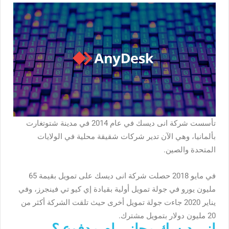
تأسست شركة انى ديسك في عام 2014 في مدينة شتوتغارت
بألمانيا، وهي الآن تدير شركات شقيقة محلية في الولايات
المتحدة والصين.
في مايو 2018 حصلت شركة انى ديسك على تمويل بقيمة 65
مليون يورو في جولة تمويل أولية بقيادة إي كيو تي فينجرز، وفي
يناير 2020 جاءت جولة تمويل أخرى حيث تلقت الشركة أكثر من
20 مليون دولار بتمويل مشترك.
انى ديسك مجاني ام مدفوع ؟