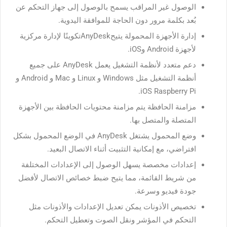
الوصول غير المراقب يسمح بالوصول إلى جهاز التحكم عن
بُعد بكلمة مرور دون الحاجة للموافقة اليدوية.
إدارة الأجهزة المحمولة يتيحAnyDeskتكوينًا لإدارة مركزية
لأجهزة Android وiOS.
دعم متعدد لأنظمة التشغيل يعمل AnyDesk على جميع
أنظمة التشغيل مثل Windows و Linux و Mac و Android و
iOS Raspberry Pi.
مزامنة الحافظة يتم مزامنة محتويات الحافظة بين الأجهزة
المتصلة والمتصل بها.
وضع المحمول يشتغل AnyDesk في الوضع المحمول بشكل
افتراضي، مع إمكانية التثبيت أثناء الاتصال البعيد.
إعدادات مخصصة يسهل الوصول إلى الإعدادات المختلفة
من شريط القائمة، مما يتيح ضبط خصائص الاتصال لأفضل
جودة فيديو وسرعة.
تخصيص الأذونات يمكن تعديل الإعدادات والأذونات مثل
التحكم في المؤشر ونقل الصوت وتعطيل التحكم.