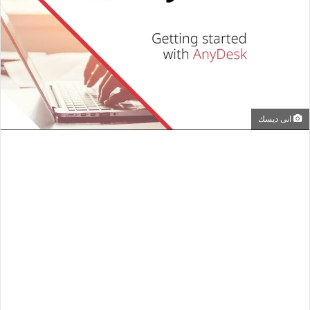
انى ديسك