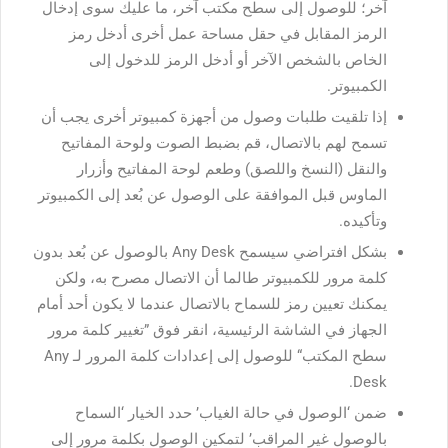
آخر؛ للوصول إلى سطح مكتب آخر، ما عليك سوى إدخال
الرمز المقابل في حقل مساحة عمل أخرى أدخل رمز
الخاص بالشخص الآخر أو أدخل الرمز للدخول إلى
الكمبيوتر.
إذا تلقيت طلبات وصول من أجهزة كمبيوتر أخرى يجب أن
تسمح لهم بالاتصال، قم بضبط الصوت ولوحة المفاتيح
والنقل (النسخ واللصق) وطعم لوحة المفاتيح وأزرار
الماوس قبل الموافقة على الوصول عن بُعد إلى الكمبيوتر
وتأكيده.
بشكل افتراضي سيسمح Any Desk بالوصول عن بُعد بدون
كلمة مرور للكمبيوتر طالما أن الاتصال مصرح به، ولكن
يمكنك تعيين رمز للسماح بالاتصال عندما لا يكون أحد أمام
الجهاز في الشاشة الرئيسية، انقر فوق ”تغيير كلمة مرور
سطح المكتب“ للوصول إلى إعدادات كلمة المرور لـ Any
Desk.
ضمن ‘الوصول في حالة الغياب’ حدد الخيار ‘السماح
بالوصول غير المراقب’ لتمكين الوصول بكلمة مرور إلى