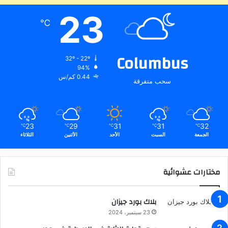
23
℃
Columbus
32º - 22º
94%
0.44 كم/س
سحب متفرقة
23
29
31
31
32
℃
℃
℃
℃
℃
الجمعة
السبت
الأحد
الأثنين
الثلاثاء
مختارات عشوائية
بلاك بورد جيزان
23 سبتمبر، 2024