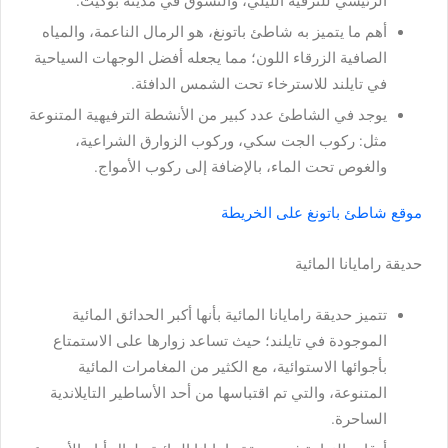
الرئيسي للترفيه الليلي، والتسوق في مدينة بوكيت.
أهم ما يتميز به شاطئ باتونغ، هو الرمال الناعمة، والمياه
الصافية الزرقاء اللون؛ مما يجعله أفضل الوجهات السياحية
في تايلند للاسترخاء تحت الشمس الدافئة.
يوجد في الشاطئ عدد كبير من الأنشطة الترفيهية المتنوعة
مثل: ركوب الجت سكي، وركوب الزوارق الشراعية،
والغوص تحت الماء، بالإضافة إلى ركوب الأمواج.
موقع شاطئ باتونغ على الخريطة
حديقة رامايانا المائية
تتميز حديقة رامايانا المائية بأنها أكبر الحدائق المائية
الموجودة في تايلند؛ حيث تساعد زوارها على الاستمتاع
بأجوائها الاستوائية، مع الكثير من المغامرات المائية
المتنوعة، والتي تم اقتباسها من أحد الأساطير التايلاندية
الساحرة.