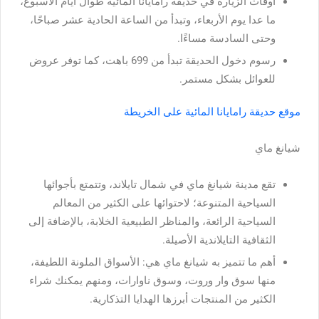
أوقات الزيارة في حديقة رامايانا المائية طوال أيام الأسبوع،
ما عدا يوم الأربعاء، وتبدأ من الساعة الحادية عشر صباحًا،
وحتى السادسة مساءًا.
رسوم دخول الحديقة تبدأ من 699 باهت، كما توفر عروض
للعوائل بشكل مستمر.
موقع حديقة رامايانا المائية على الخريطة
شيانغ ماي
تقع مدينة شيانغ ماي في شمال تايلاند، وتتمتع بأجوائها
السياحية المتنوعة؛ لاحتوائها على الكثير من المعالم
السياحية الرائعة، والمناظر الطبيعية الخلابة، بالإضافة إلى
الثقافية التايلاندية الأصيلة.
أهم ما تتميز به شيانغ ماي هي: الأسواق الملونة اللطيفة،
منها سوق وار وروت، وسوق ناوارات، ومنهم يمكنك شراء
الكثير من المنتجات أبرزها الهدايا التذكارية.