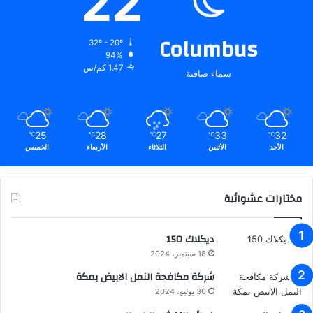
22
Columbus
32º - 20º
94%
1.47 كم/س
سماء صافية
25
28
27
33
32
℃
℃
℃
℃
℃
الأحد
الأثنين
الثلاثاء
الأربعاء
الخميس
مختارات عشوائية
ديكلاك 150
18 سبتمبر، 2024
شركة مكافحة النمل الابيض بمكة
30 يوليو، 2024