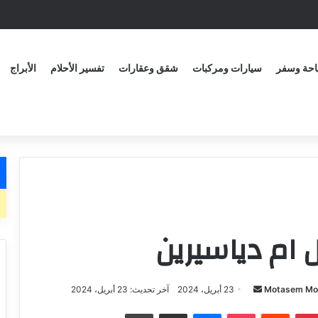
حة وسفر
سيارات ومركبات
شقق وعقارات
تفسير الأحلام
الأبراج
 ام دياسيرين
Motasem M
أ
23 أبريل، 2024
آخر تحديث: 23 أبريل، 2024
ر
يست
‏Reddit
بوكيت
ماسنجر
مشاركة عبر البريد الاكتروني
طباعة