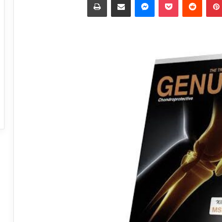
س
ل
ب
ر
ي
د
ا
إ
ل
ك
ت
ر
و
ن
ي
ا