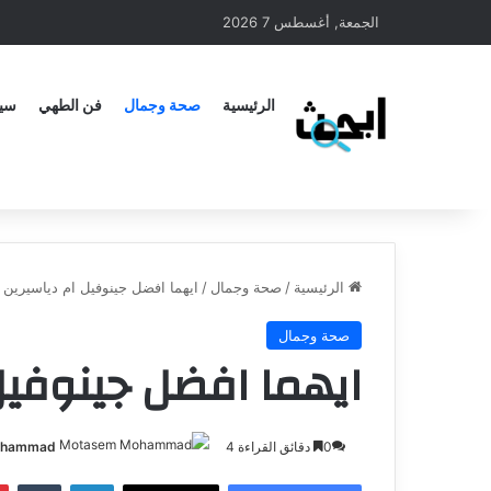
الجمعة, أغسطس 7 2026
الرئيسية
صحة وجمال
فن الطهي
سيا
الرئيسية
/
صحة وجمال
/
ايهما افضل جينوفيل ام دياسيرين
صحة وجمال
ايهما افضل جينوفيل
0
دقائق القراءة 4
ohammad
لينكدإن
‏Tumblr
بينتير