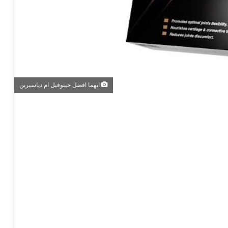
ايهما افضل جينوفيل ام دياسيرين