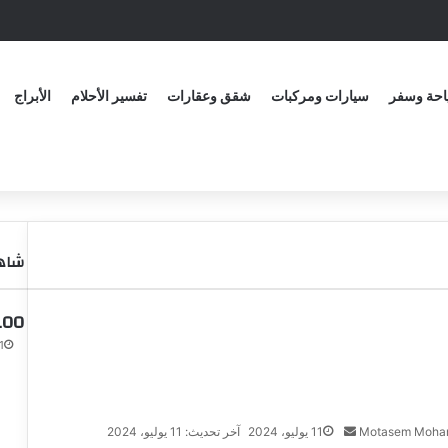
حة وسفر
سيارات ومركبات
شقق وعقارات
تفسير الأحلام
الأبراج
شاهد
100 سؤال لفتح مواضيع مع 
21 أب
Motasem Moh
11 يوليو، 2024
آخر تحديث: 11 يوليو، 2024