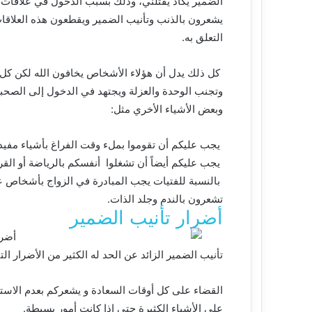
الضمير يكاد يقتلني، وذلك بسبب الدخول في علاقات 
يشعرون بالذنب وتأنيب الضمير ويقطعون هذه العلاقا
التعلق به.
كل ذلك يدل أن هؤلاء الأشخاص يخافون الله لكن كل 
وتجنب الوحدة والعزلة ويجتهد في الدخول إلى الصحبا
وبعض الأشياء الأخري مثل:
يجب عليكم أن تقوموا بملء وقت الفراغ بأشياء مفيدة
يجب عليكم أيضاً أن تشغلوا أنفسكم بالرياضة أو القرا
بالنسبة للفتيات يجب المبادرة في الزواج بأشخاص ع
تشعرون بالندم وجلد الذات.
أضرار تأنيب الضمير
تأنيب الضمير الزائد عن الحد له الكثير من الأضرار ا
القضاء على كل أوقات السعادة و يشعركم بعدم الاس
على الأشياء الكثيرة حتى إذا كانت أمور بسيطة.