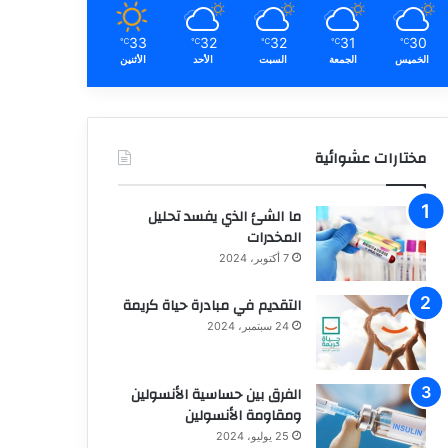
33
32
32
31
30
℃
℃
℃
℃
℃
الخميس
الجمعة
السبت
الأحد
الأثنين
مختارات عشوائية
ما الشئ الذي يفسد تحليل
المخدرات
7 أكتوبر، 2024
التقديم في مبادرة حياة كريمة
24 سبتمبر، 2024
الفرق بين حساسية الأنسولين
ومقاومة الأنسولين
25 يوليو، 2024