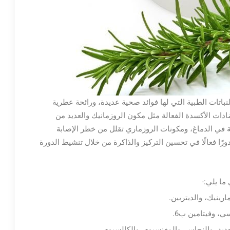
لنباتات الطبية التي لها فوائد صحية عديدة، ورائحة عطرية
ات الأكسدة الفعالة مثل مكون الروزمانيك والعديد من
ية في الدماغ، ومكونات الروزماري تقلل من خطر الإصابة
رًا فعالًا في تحسين التركيز والذاكرة من خلال تنشيط الدورة
ما يلي:-
ينيك، والديتربين.
سي، وفيتامين ب6.
ديد، والنحاس، والمغنسيوم، والكالسيوم.