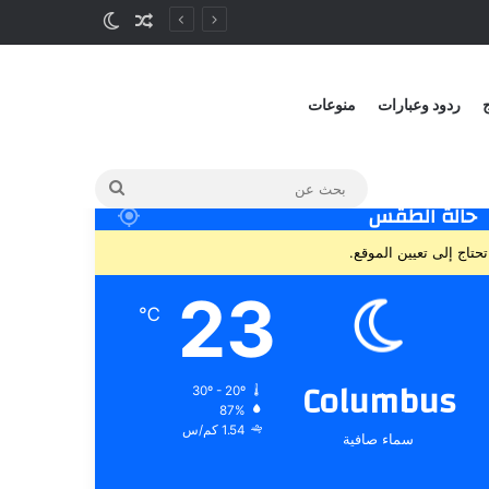
ج
ردود وعبارات
منوعات
حالة الطقس
تحتاج إلى تعيين الموقع.
23
℃
Columbus
30º - 20º
87%
1.54 كم/س
سماء صافية