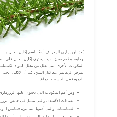
يُعد الروزماري المعروف أيضًا باسم إكليل الجبل من ا
جذابة، وطعم مميز، حيث يحتوي إكليل الجبل على مضاد
المكونات الأخرى التي تقلل من تحلل المواد الكيميائ
بمرض الزهايمر عند كبار السن، كما أن لإكليل الجبل دو
الدموية في الجسم والدماغ.
ومن أهم المكونات التي يحتوي عليها الروزماري 
مضادات الأكسدة: والتي تتمثل في حمض الروزمار
الفيتامينات: والتي أهمها الثيامين، فيتامين أ، و
مجموعة من المعادن المتنوعة: والتي أبرزها الح