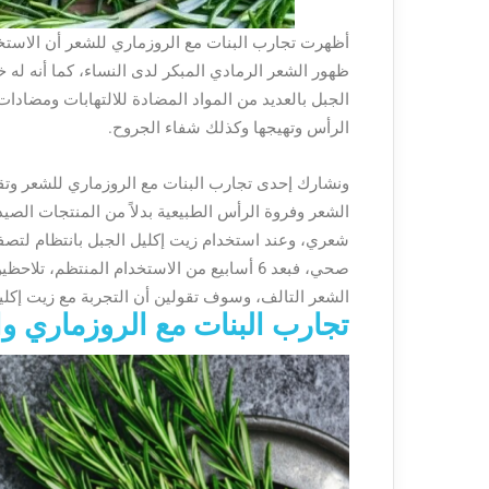
أظهرت تجارب البنات مع الروزماري للشعر أن الاستخ
ظهور الشعر الرمادي المبكر لدى النساء، كما أنه له 
الجبل بالعديد من المواد المضادة للالتهابات ومضادات 
الرأس وتهيجها وكذلك شفاء الجروح.
ونشارك إحدى تجارب البنات مع الروزماري للشعر وتق
الشعر وفروة الرأس الطبيعية بدلاً من المنتجات الصي
شعري، وعند استخدام زيت إكليل الجبل بانتظام لتصف
صحي، فبعد 6 أسابيع من الاستخدام المنتظم
الشعر التالف، وسوف تقولين أن التجربة مع زيت إكليل
تجارب البنات مع الروزماري و