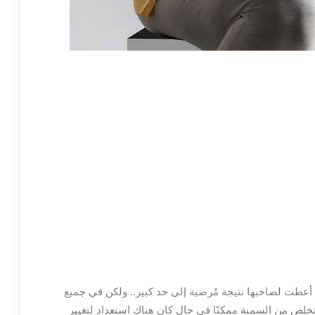
أعطت لصاحبها نتيجة مُرضية إلى حد كبير.. ولكن في جميع
لص من السمنة ممكنًا في حال كان هناك استعداد لتغيير