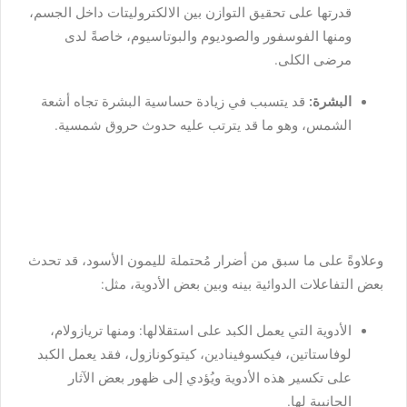
قدرتها على تحقيق التوازن بين الالكتروليتات داخل الجسم،
ومنها الفوسفور والصوديوم والبوتاسيوم، خاصةً لدى
مرضى الكلى.
البشرة:
قد يتسبب في زيادة حساسية البشرة تجاه أشعة
الشمس، وهو ما قد يترتب عليه حدوث حروق شمسية.
وعلاوةً على ما سبق من أضرار مُحتملة لليمون الأسود، قد تحدث
بعض التفاعلات الدوائية بينه وبين بعض الأدوية، مثل:
الأدوية التي يعمل الكبد على استقلالها: ومنها تريازولام،
لوفاستاتين، فيكسوفينادين، كيتوكونازول، فقد يعمل الكبد
على تكسير هذه الأدوية ويُؤدي إلى ظهور بعض الآثار
الجانبية لها.