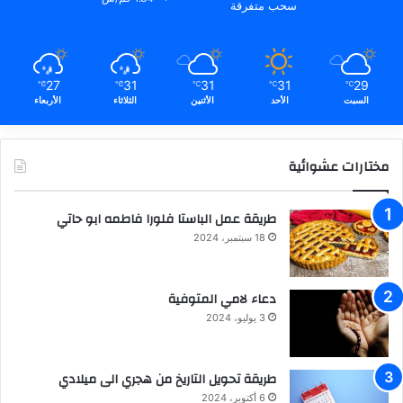
سحب متفرقة
27
31
31
31
29
℃
℃
℃
℃
℃
السبت
الأحد
الأثنين
الثلاثاء
الأربعاء
مختارات عشوائية
طريقة عمل الباستا فلورا فاطمه ابو حاتي
18 سبتمبر، 2024
دعاء لامي المتوفية
3 يوليو، 2024
طريقة تحويل التاريخ من هجري الى ميلادي
6 أكتوبر، 2024