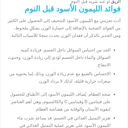
الريق
أو عند شربه قبل النوم
فوائد الليمون الأسود قبل النوم
أدت تجربتي مع الليمون الأسود للتنحيف إلى الحصول على الكثير
من الفوائد الصحية بالإضافة إلى خسارة الوزن بشكلٍ ملحوظ،
ومن الجدير بالذكر أن فقدان الوزن يحدث نتيجةً للأسباب التالية:
الحد من احتباس السوائل داخل الجسم: فزيادة كمية
السوائل والماء داخل الجسم تُؤدي إلى زيادة الوزن، وحدوث
الانتفاخ.
الإحساس بالشبع مع عدم زيادة الوزن: وذلك لِما يحتويه من
سعرات حرارية قليلة، لذلك لا يزداد الوزن.
صحة العظام: يُضاف الليمون الأسود إلى الأطباق للحصول
على فيتامين D وفيتامين C والكالسيوم، وهي أهم العناصر
لتقوية الأسنان والوقاية من هشاشة العظام.
تعزيز التمثيل الغذائي في الجسم: قد يساعد شرب ماء
الليمون الأسود على تعزيز عملية التمثيل الغذائي في