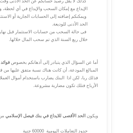
كذلك لا يقل رصيد حسابكم عن الحد الأدنى وقت فت
الإيداع مع إمكان السحب والإيداع في أي لحظة
ويمكنكم إضافته إلى الحسابات الجارية أو الاستثما
الحد الأدنى للوديعة.
فى حالة السحب من حسابات الاستثمار قبل نهاية 
خلال ربع السنة الذي تم سحب المال خلالها.
أما عن السؤال الذي يتبادر إلى أذهانكم بخصوص
فوائد
المبالغ المودعة، أن كانت هناك نسبة متفق عليها من قبل
فذلك ربا، لكن اذا البنك يضارب باستخدام أموال العملا
الأرباح فتلك تكون مضاربة مشروعة.
ويكون
الحد الأقصى للايداع في بنك فيصل الإسلامي
من 
حدود التعاملات اليومية 60000 جنية