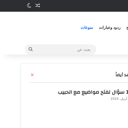
مقالة عشوائية
الوضع المظلم
ج
ردود وعبارات
منوعات
بحث
عن
 أيضاً
إ
غ
ل
الحبيب
ا
ق