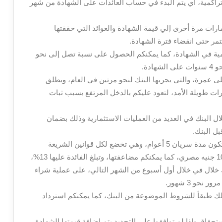
يها نحو 13.6% وذلك بصفة تراكمية، أي يتم البدء في حساب العائدات على الشهادة من شهر
ارات مرة أخرى إلي قيمة الشهادة والعوائد التي حققتها
ستمر حتى انقضاء فترة الشهادة.
مية في الشهادة، كما يمكنكم الحصول على نسبة تصل إلى نحو
عمرة، والتي يجريها البنك لنحو مرتين في العام، ويطلق
رات طويلة الأمد، لتعود عليكم بالدخل المرتفع بسبب ثبات
 البنك في العديد من العمليات الاستثمارية وذلك بضمان
ل البنك.
ثانياً هناك شهادة ادخار خماسية تدعي“ازدهار”، وتكون مدة سريان 5 أعوام، وهي تخضع لكل قوانين الشريعة
الإسلامية، ويمكنكم الحصول عليها في مقابل 1000 جنيه مصري، كما يمكنكم مضاعفتها، وتبلغ الفائدة عليها 13%،
خلال في خلال أول أسبوع من الشهر التالي، على عملية شراء
حو 3 شهور.
ك طبقاً للشروط الموضوعة من البنك، كما يمكنكم استرداد
حقاق وإذا لم توافقوا على التجديد يتم إضافة قيمتها الشهادة