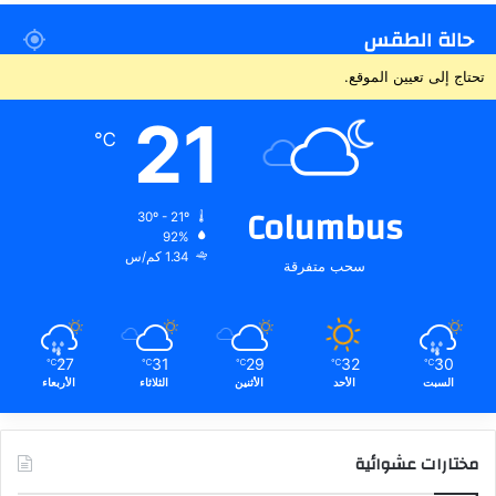
حالة الطقس
تحتاج إلى تعيين الموقع.
21
℃
Columbus
30º - 21º
92%
1.34 كم/س
سحب متفرقة
27
31
29
32
30
℃
℃
℃
℃
℃
السبت
الأحد
الأثنين
الثلاثاء
الأربعاء
مختارات عشوائية