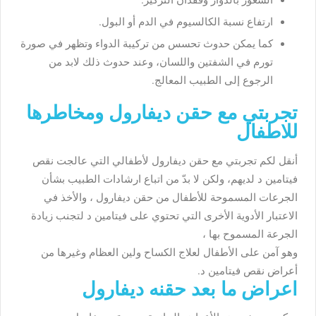
الشعور بالدوار وفقدان التركيز.
ارتفاع نسبة الكالسيوم في الدم أو البول.
كما يمكن حدوث تحسس من تركيبة الدواء وتظهر في صورة
تورم في الشفتين واللسان، وعند حدوث ذلك لابد من
الرجوع إلى الطبيب المعالج.
تجربتي مع حقن ديفارول ومخاطرها
للاطفال
أنقل لكم تجربتي مع حقن ديفارول لأطفالي التي عالجت نقص
فيتامين د لديهم، ولكن لا بدّ من اتباع ارشادات الطبيب بشأن
الجرعات المسموحة للأطفال من حقن ديفارول ، والأخذ في
الاعتبار الأدوية الأخرى التي تحتوي على فيتامين د لتجنب زيادة
الجرعة المسموح بها ،
وهو آمن على الأطفال لعلاج الكساح ولين العظام وغيرها من
أعراض نقص فيتامين د.
اعراض ما بعد حقنه ديفارول