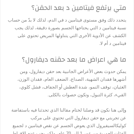
متي يرتفع فيتامين د بعد الحقن؟
يتحدد ذلك وفق مستوى فيتامين د في الدم، لذلك لا بدّ من حساب
نسبة فيتامين د التي يحتاجها الجسم بصورة دقيقة، لذلك يجب
الكشف عن الأدوية الأخرى التي يتناولها المريض تحتوي على
فيتامين د أم لا.
ما هي اعراض ما بعد حقنه ديفارول؟
يمكن حدوث بعض الأعراض الجانبية بعد حقن ديفارول، ومن
أشهرها فقدان الشهية، الصداع، الضعف العام، فقدان الوزن،
الغثيان، توقف النمو، شدة العطش أو الجفاف، فشل كلوي،
القيء، كثرة التبول، وتكون حصوات بالكلى.
وإلى هنا نكون قد وصلنا لختام مقالنا الذي تحدثنا فيه باستفاضة
عن تجربتي مع حقن ديفارول التي تحتوي على مركب
كوليكالسيفيرول الذي يعوض الجسم عن نقص فيتامين د لجميع
الفئات العمرية من عمر 1 إلى 70 عام، ولكن يجب عدم الإفراط