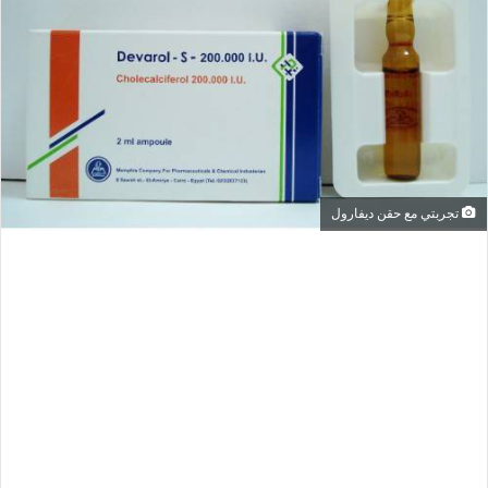
تجربتي مع حقن ديفارول