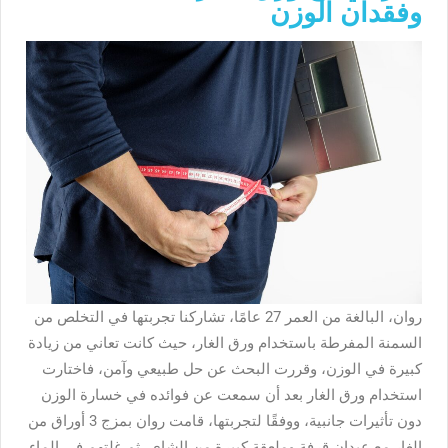
وفقدان الوزن
روان، البالغة من العمر 27 عامًا، تشاركنا تجربتها في التخلص من
السمنة المفرطة باستخدام ورق الغار، حيث كانت تعاني من زيادة
كبيرة في الوزن، وقررت البحث عن حل طبيعي وآمن، فاختارت
استخدام ورق الغار بعد أن سمعت عن فوائده في خسارة الوزن
دون تأثيرات جانبية، ووفقًا لتجربتها، قامت روان بمزج 3 أوراق من
الغار مع عيدان قرفة وملعقة كبيرة من الشاي، ثم غلتهم في الماء