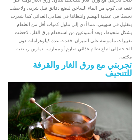
بدأت
تجربتي مع ورق الغار للتنحيف ب
تناول ورق الغار يوميًا عبر
نقعه في كوب من الماء الساخن لبضع دقائق قبل شربه، ولاحظت
تحسنًا في عملية الهضم وانتظامًا في نظامي الغذائي كما شعرت
بتقليل في شهيتي، مما أدى إلى تناول كميات أقل من الطعام
بشكل ملحوظ، وبعد أسبوعين من استخدام ورق الغار، لاحظت
تغييرات ملموسة على الميزان، فقدت عدة كيلوغرامات دون
الحاجة إلى اتباع نظام غذائي صارم أو ممارسة تمارين رياضية
مكثفة.
تجربتي مع ورق الغار والقرفة
للتنحيف