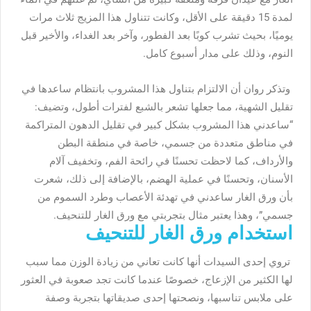
لمدة 15 دقيقة على الأقل، وكانت تتناول هذا المزيج ثلاث مرات
يوميًا، بحيث تشرب كوبًا بعد الفطور، وآخر بعد الغداء، والأخير قبل
النوم، وذلك على مدار أسبوع كامل.
وتذكر روان أن الالتزام بتناول هذا المشروب بانتظام ساعدها في
تقليل الشهية، مما جعلها تشعر بالشبع لفترات أطول، وتضيف:
“ساعدني هذا المشروب بشكل كبير في تقليل الدهون المتراكمة
في مناطق متعددة من جسمي، خاصة في منطقة البطن
والأرداف، كما لاحظت تحسنًا في رائحة الفم، وتخفيف آلام
الأسنان، وتحسنًا في عملية الهضم، بالإضافة إلى ذلك، شعرت
بأن ورق الغار ساعدني في تهدئة الأعصاب وطرد السموم من
جسمي”، وهذا يعتبر مثال بتجربتي مع ورق الغار للتنحيف.
استخدام ورق الغار للتنحيف
تروي إحدى السيدات أنها كانت تعاني من زيادة الوزن مما سبب
لها الكثير من الإزعاج، خصوصًا عندما كانت تجد صعوبة في العثور
على ملابس تناسبها، ونصحتها إحدى صديقاتها بتجربة وصفة