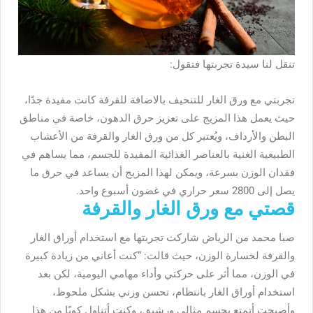
تنقل لنا سيدة تجربتها فتقول:
تجربتي مع ورق الغار للتنحيف بالاضافة للقرفة
كانت مفيدة جدًا،
حيث يعمل هذا المزيج على تعزيز حرق الدهون، خاصة في مناطق
البطن والأرداف، ويُعتبر كل من ورق الغار والقرفة من الأعشاب
الطبيعية الغنية بالعناصر الغذائية المفيدة للجسم، مما يساهم في
فقدان الوزن بسرعة، ويمكن لهذا المزيج أن يساعد في حرق ما
يصل إلى 2800 سعر حراري في غضون أسبوع واحد.
قصتي مع ورق الغار والقرفة
صبا محمد من الرياض شاركت تجربتها مع استخدام أوراق الغار
والقرفة لخسارة الوزن، حيث قالت: “كنت أعاني من زيادة كبيرة
في الوزن، مما أثر على حركتي وأداء مهامي اليومية، لكن بعد
استخدام أوراق الغار بانتظام، تحسن وزني بشكل ملحوظ،
وأصبحت أتمتع بجسم مثالي ورشيق، وكنت أتناول كوبًا من هذا