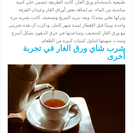
طبيعية باستخدام ورق الغار، كانت الطريقة تتضمن غلي كمية
مناسبة من الماء، ثم إضافة بعض أوراق الغار وعيدان القرفة
وتركها تغلي مجددًا، وبعد تبريد المزيج وتصفيته، كانت تشربه مرة
واحدة يوميًا قبل الإفطار لمدة شهر كامل، وذكرت أن هذه تجربتي
مع ورق الغار للتنحيف، وساعدتها في حرق الدهون بشكل أسرع
وسدت شهيتها لتناول كميات كبيرة من الطعام.
شرب شاي ورق الغار في تجربة
أخرى