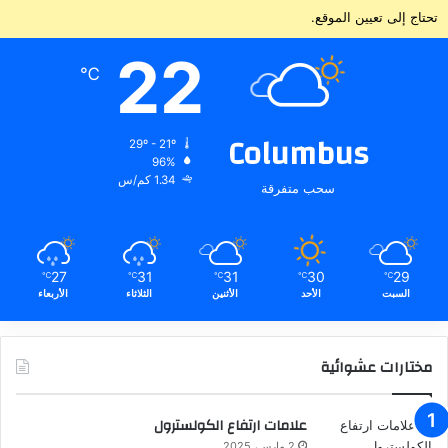
تحتاج إلى تعيين الموقع.
22
℃
Columbus
29º - 21º
96%
1.34 كم/س
سحب متفرقة
27
31
31
30
29
℃
℃
℃
℃
℃
السبت
الأحد
الأثنين
الثلاثاء
الأربعاء
مختارات عشوائية
علامات ارتفاع الكولسترول
2 مارس، 2025