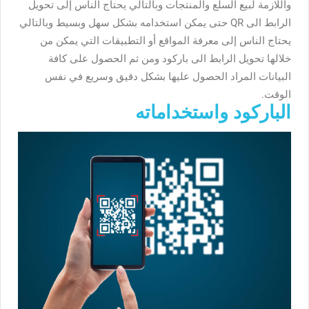
واللازمة لبيع السلع والمنتجات وبالتالي يحتاج الناس إلى تحويل
الرابط الى QR حتى يمكن استخدامه بشكل سهل وبسيط وبالتالي
يحتاج الناس إلى معرفة المواقع أو التطبيقات التي يمكن من
خلالها تحويل الرابط الى باركود ومن ثم الحصول على كافة
البيانات المراد الحصول عليها بشكل دقيق وسريع في نفس
الوقت.
الباركود واستخداماته