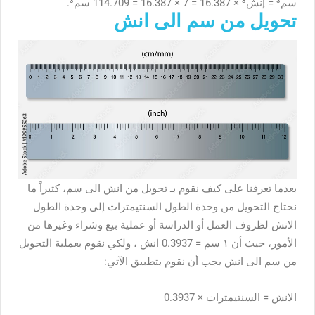
سم³ = إنش³ × 16.387 = 7 × 16.387 = 114.709 سم³.
تحويل من سم الى انش
بعدما تعرفنا على كيف نقوم بـ تحويل من انش الى سم، كثيراً ما
نحتاج التحويل من وحدة الطول السنتيمترات إلى وحدة الطول
الانش لظروف العمل أو الدراسة أو عملية بيع وشراء وغيرها من
الأمور، حيث أن ١ سم = 0.3937 انش ، ولكي نقوم بعملية التحويل
من سم الى انش يجب أن نقوم بتطبيق الآتي:
الانش = السنتيمترات × 0.3937