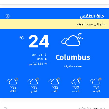
حالة الطقس
تحتاج إلى تعيين الموقع.
24
℃
Columbus
31º - 21º
85%
1.34 كم/س
سحب متفرقة
32
33
32
30
31
℃
℃
℃
℃
℃
الجمعة
السبت
الأحد
الأثنين
الثلاثاء