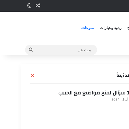
مقالة عشوائية
الوضع المظلم
ج
ردود وعبارات
منوعات
بحث
عن
 أيضاً
إ
غ
ل
الحبيب
ا
ق