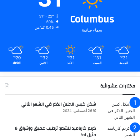
Columbus
31º - 22º
60%
0.45 كم/س
سماء صافية
29
32
31
31
31
℃
℃
℃
℃
℃
الجمعة
السبت
الأحد
الأثنين
الثلاثاء
مختارات عشوائية
شكل كيس الجنين الذكر في الشهر الثاني
26 أغسطس، 2024
كريم كارباميد للشعر: ترطيب عميق وإشراق لا
مثيل له!