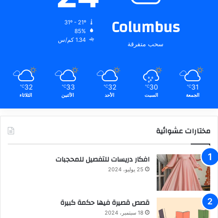
Columbus
31º - 21º
85%
1.34 كم/س
سحب متفرقة
32
33
32
30
31
℃
℃
℃
℃
℃
الجمعة
السبت
الأحد
الأثنين
الثلاثاء
مختارات عشوائية
افكار دريسات للتفصيل للمحجبات
25 يوليو، 2024
قصص قصيرة فيها حكمة كبيرة
18 سبتمبر، 2024