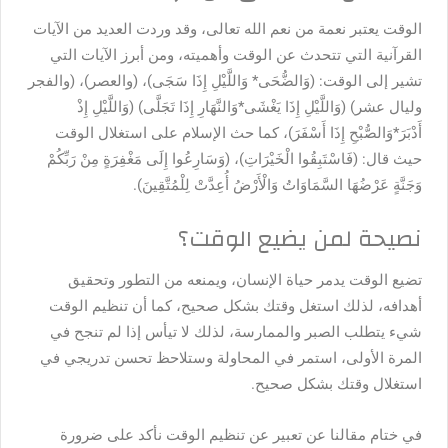
الوقت يعتبر نعمة من نعم الله تعالى، وقد وردت العديد من الآيات
القرآنية التي تتحدث عن الوقت وأهميته، ومن أبرز الآيات التي
تشير إلى الوقت: (وَالضُّحَى* وَاللَّيْلِ إِذَا سَجَى)، (والعصر)، (والفجر
وليال عشر) (وَاللَّيْلِ إِذَا يَغْشَى*وَالنَّهَارِ إِذَا تَجَلَّى) (وَاللَّيْلِ إِذْ
أَدْبَرَ*وَالصُّبْحِ إِذَا أَسْفَرَ)، كما حث الإسلام على استغلال الوقت
حيث قال: (فَاسْتَبِقُوا الْخَيْرَاتِ)، (وَسَارِعُوا إِلَى مَغْفِرَةٍ مِنْ رَبِّكُمْ
وَجَنَّةٍ عَرْضُهَا السَّمَاوَاتُ وَالْأَرْضُ أُعِدَّتْ لِلْمُتَّقِينَ).
نصيحة لمن يضيع الوقت؟
تضيع الوقت يدمر حياة الإنسان، ويمنعه من التطور وتحقيق
أهدافه، لذلك استغل وقتك بشكل صحيح، كما أن تنظيم الوقت
شيء يتطلب الصبر والممارسة، لذلك لا تيأس إذا لم تنجح في
المرة الأولى، استمر في المحاولة وستلاحظ تحسن تدريجي في
استغلال وقتك بشكل صحيح.
في ختام مقالنا عن تعبير عن تنظيم الوقت نأكد على ضرورة