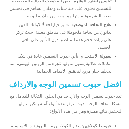
تحسين نضارة البشرة
: بعض المكملات الغذائية المخصصة
للتسمين تحتوي على فيتامينات ومعادن تساهم في تحسين
صحة البشرة ونضارتها مما يعزز من جاذبية الوجه.
علاج النحافة الموضعية
: تعتبر خيارًا فعالًا لأولئك الذين
يعانون من نحافة ملحوظة في مناطق معينة، حيث تركز
على زيادة حجم هذه المناطق دون التأثير على باقي
الجسم.
سهولة الاستخدام
: تأتي حبوب التسمين عادة في شكل
مكملات غذائية يسهل تناولها كجزء من الروتين اليومي، مما
يجعلها خيار مريح لتحقيق الأهداف الجمالية.
افضل حبوب تسمين الوجه والارداف
تعد حبوب تسمين الوجه والارداف من الحلول الفعّالة للتعامل مع
مشكلة نحافة الوجه، حيث تتوفر عدة أنواع آمنة يمكن تناولها
لتحقيق نتائج مميزة ومن بين هذه الأنواع:
حبوب الكولاجين
: يعتبر الكولاجين من البروتينات الأساسية