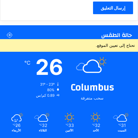
حالة الطقس
تحتاج إلى تعيين الموقع.
26
℃
Columbus
31º - 23º
80%
0.89 كم/س
سحب متفرقة
26
32
33
32
31
℃
℃
℃
℃
℃
السبت
الأحد
الأثنين
الثلاثاء
الأربعاء