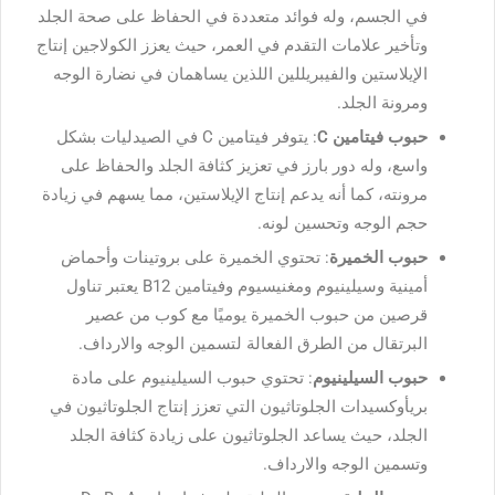
في الجسم، وله فوائد متعددة في الحفاظ على صحة الجلد
وتأخير علامات التقدم في العمر، حيث يعزز الكولاجين إنتاج
الإيلاستين والفيبريللين اللذين يساهمان في نضارة الوجه
ومرونة الجلد.
حبوب فيتامين C
: يتوفر فيتامين C في الصيدليات بشكل
واسع، وله دور بارز في تعزيز كثافة الجلد والحفاظ على
مرونته، كما أنه يدعم إنتاج الإيلاستين، مما يسهم في زيادة
حجم الوجه وتحسين لونه.
حبوب الخميرة
: تحتوي الخميرة على بروتينات وأحماض
أمينية وسيلينيوم ومغنيسيوم وفيتامين B12 يعتبر تناول
قرصين من حبوب الخميرة يوميًا مع كوب من عصير
البرتقال من الطرق الفعالة لتسمين الوجه والارداف.
حبوب السيلينيوم
: تحتوي حبوب السيلينيوم على مادة
بريأوكسيدات الجلوتاثيون التي تعزز إنتاج الجلوتاثيون في
الجلد، حيث يساعد الجلوتاثيون على زيادة كثافة الجلد
وتسمين الوجه والارداف.