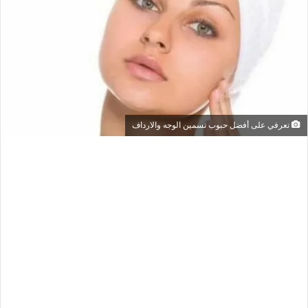
تعرفي على أفضل حبوب تسمين الوجه والارداف