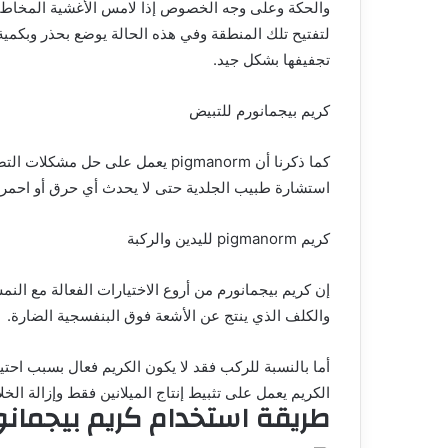
والحكة وعلى وجه الخصوص إذا لامس الأغشية المخاطية،
لتفتيح تلك المنطقة وفي هذه الحالة يوضع بحذر وبكمية ق
تجفيفها بشكل جيد.
كريم بيجمانورم للتبيض
كما ذكرنا أن pigmanorm يعمل على 
استشارة طبيب الجلدية حتى لا يحدث أي حرق أو احمرار
كريم pigmanorm لليدين والركبة
إن كريم بيجمانورم من أروع الاختيارات الفعالة مع النم
والكلف الذي ينتج عن الأشعة فوق البنفسجية الضارة.
أما بالنسبة للركب فقد لا يكون الكريم فعال بسبب احتياج
الكريم يعمل على تثبيط إنتاج الميلانين فقط وإزالة الخ
طريقة استخدام كريم بيجمانو