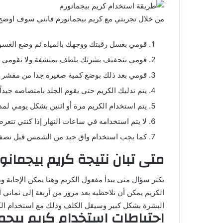
من خلال
تجربتي مع كريم بيجمانورم فانني سوف اوضح
قومي بغسل رقبتك ووجهك بالمياه ثم وضع الغسو
قومي بتجفيف بشرتك بلطف بمنشفة ولا تقومي بف
قومي بعد ذلك بوضع كمية صغيرة جدا من مقشر pigmanorm على النمش أو البقع الداكنة في الرقبة أو الجبهة.
يتم تدليك الكريم حتى يقوم الجلد بامتصاصه جيداً.
يتم استخدام الكريم مرة أو اثنين بشكل يومي لم
لا يتم استخدامه في ساعات النهار إذا كنتي تتع
كما يجب استخدام واق جيد من الشمس قبل نصف س
متى تبان نتيجة كريم بيجمانو
يكثر سؤال متى يبدأ مفعول الكريم وهنا يمكن الإجابة 
الكريم يمكن أن تلاحظيه بعد مرور من أربعة إلى ثماني
البشرة بشكل كبير وسيقل الكلف وذلك مع استخدام ال
احتياطات استخدام كريم بيجم