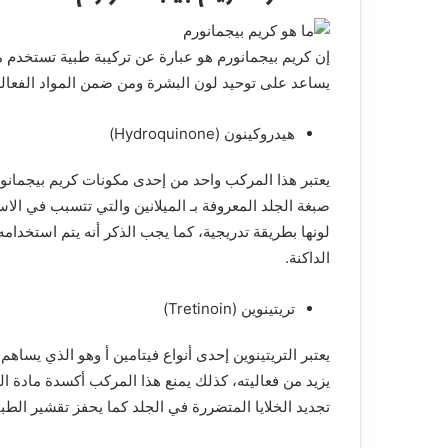
إن كريم بيجمانورم هو عبارة عن تركيبة طبية تستخدم 
يساعد على توحيد لون البشرة ومن ضمن المواد الفعالة 
هيدروكينون (Hydroquinone)
يعتبر هذا المركب واحد من إحدى مكونات كريم بيجمان
صبغة الجلد المعروفة بـ الميلانين والتي تتسبب في ال
لونها بطريقة تدريجية، كما يجب الذكر أنه يتم استخدام
الداكنة.
تريتينوين (Tretinoin)
يعتبر التريتينوين إحدى أنواع فيتامين أ وهو الذي يس
يزيد من فعاليته، كذلك يمنع هذا المركب أكسدة مادة ا
تجديد الخلايا المتضررة في الجلد كما يحفز تقشير الط