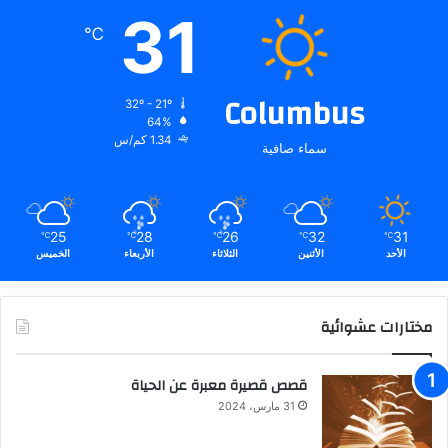
31
℃
Columbus
32º - 21º
64%
1.34 كم/س
سماء صافية
25
28
26
32
31
℃
℃
℃
℃
℃
الأحد
الأثنين
الثلاثاء
الأربعاء
الخميس
مختارات عشوائية
قصص قصيرة معبرة عن الحياة
31 مارس، 2024