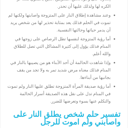
الكره لها ولذلك عليها أن تحذر.
وعند مشاهدة إطلاق النار على المتزوجة واصابتها ولكنها لم
تموت في الحلم فذلك يعد بمثابة تحذير لها من شخص يريد
أن يدمر حياتها وحالتها النفسية.
أما رؤية المتزوجة لنفسها تطل الرصاص على زوجها في
المنام فذلك يؤول إلى كثيرة المشاكل التي تصل للطلاق
والله أعلم.
وإذا شاهدت الحالمة أن أحد الأبناء هو من يصيبها بالنار في
المنام فذلك معناه مرض شديد تمر به ولا تجد من يقف
بجانبها من أبناءها.
أما رؤية صديقة المرأة المتزوجة تطلق عليها النار ولم تموت
في المنام تدل على نقل هذه الصديقة أسرار الحالمة
والتكلم عنها بسوء وتعرضها للضرر.
تفسير حلم شخص يطلق النار على
واصابني ولم اموت للرجل