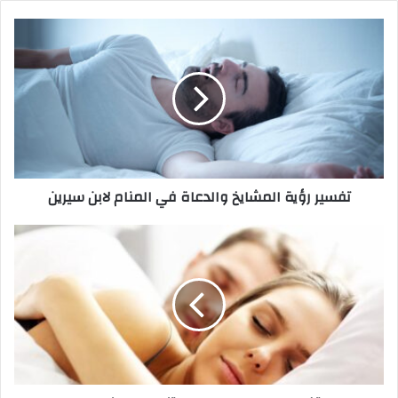
تفسير رؤية المشايخ والدعاة في المنام لابن سيرين