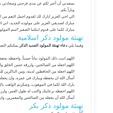
يسعدني أن أعبر لكم عن مدى فرحتي وسعادتي بقد
وباراً بكم.
الي اخي العزيز ابارك لك لقدوم اجمل النعم من 
مبارك لصديقي العزيز على مولوده الجديد، اني اتف
مبارك لكما على قدوم ابنكما الصغير”اسم المولود”
تهنئة مولود ذكر اسلامية
وفيما يلي
دعاء تهنئة المولود الجديد الذكر
يمكنكم التعبي
اللهم انبت ذلك المولود نباتاً حسناً، واحفظه بحف
اللهم اجعله من الصالحين، وارزقه حسن الخلق واجعل
اللهم اجعله من الحافظين لدينه، ومن الذاكرين لل
أسأل الله ان يحفظه ويبارك في عمره، وان يجعله سند
بارك الله لكما في الموهوب، وشكرتم الواهب بالغ
اللهم احفظه برعايتك واكتب له طول العمر، وارزق 
أسأل الله أن يجعله من الصالحين والمعمرين، و
تهنئة مولود ذكر بكر