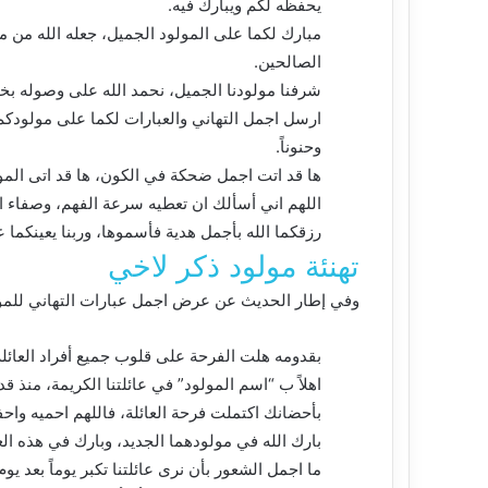
يحفظه لكم ويبارك فيه.
مبارك لكما على المولود الجميل، جعله الله من مو
الصالحين.
شرفنا مولودنا الجميل، نحمد الله على وصوله بخير
ارسل اجمل التهاني والعبارات لكما على مولودكم الج
وحنوناً.
ها قد اتت اجمل ضحكة في الكون، ها قد اتى المو
اللهم اني أسألك ان تعطيه سرعة الفهم، وصفاء ا
رزقكما الله بأجمل هدية فأسموها، وربنا يعينكما ع
تهنئة مولود ذكر لاخي
وفي إطار الحديث عن عرض اجمل عبارات التهاني للمول
بقدومه هلت الفرحة على قلوب جميع أفراد العائلة، 
اهلاً ب “اسم المولود” في عائلتنا الكريمة، منذ قد
بأحضانك اكتملت فرحة العائلة، فاللهم احميه واحف
بارك الله في مولودهما الجديد، وبارك في هذه العا
ما اجمل الشعور بأن نرى عائلتنا تكبر يوماً بعد يوم،