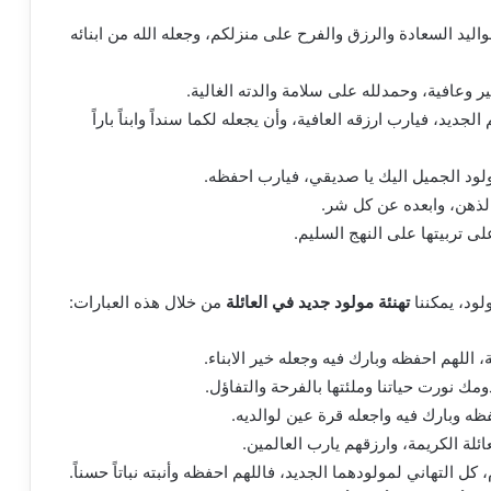
اليد السعادة والرزق والفرح على منزلكم، وجعله الله من ابنائه
 وعافية، وحمدلله على سلامة والدته الغالية.
ديد، فيارب ارزقه العافية، وأن يجعله لكما سنداً وابناً باراً
لود الجميل اليك يا صديقي، فيارب احفظه.
لذهن، وابعده عن كل شر.
لى تربيتها على النهج السليم.
ود، يمكننا
تهنئة مولود جديد في العائلة
من خلال هذه العبارات:
اللهم احفظه وبارك فيه وجعله خير الابناء.
ومك نورت حياتنا وملئتها بالفرحة والتفاؤل.
ظه وبارك فيه واجعله قرة عين لوالديه.
ئلة الكريمة، وارزقهم يارب العالمين.
 كل التهاني لمولودهما الجديد، فاللهم احفظه وأنبته نباتاً حسناً.