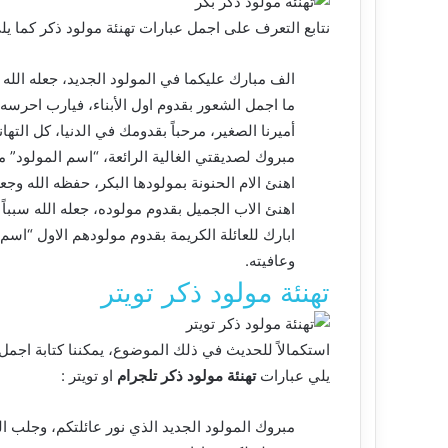
نتابع التعرف على اجمل عبارات تهنئة مولود ذكر كما يل
الف مبارك عليكما في المولود الجديد، جعله الله ق
ما اجمل الشعور بقدوم اول الأبناء، فيارب احرسه 
أميرنا الصغير، مرحباً بقدومك في الدنيا، كل التهان
مبروك لصديقتي الغالية الرائعة، “اسم المولود”
اهنئ الام الحنونة بمولودها البكر، حفظه الله وجع
اهنئ الاب الجميل بقدوم مولوده، جعله الله سبباً
ابارك للعائلة الكريمة بقدوم مولودهم الاول “ا
وعافيته.
تهنئة مولود ذكر تويتر
استكمالاً للحديث في ذلك الموضوع، يمكننا كتابة اجمل 
يلي عبارات
تهنئة مولود ذكر تلجرام
او تويتر :
مبروك المولود الجديد الذي نور عائلتكم، وجلب ا