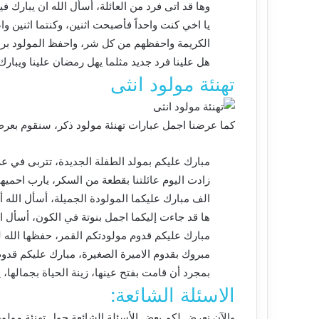
وها قد اتى فرد من العائلة، أسأل الله ان يبارك فيه
يا اخي كنت واحداً فأصبحت اثنين، وكنتما اثنين وا
الكريمة واحفظهم من كل شر، واحفظ المولود برع
هل علينا فرد جديد مثلما يهل رمضان علينا ويبارك 
تهنئة مولود انثى
كما عرضنا اجمل عبارات تهنئة مولود ذكر، سنقوم بعر
مبارك عليكم بمولد الطفلة الجديدة، تتربى في ع
زادت اليوم عائلتنا بقطعة من السكر، يارب احميها 
الف مبارك عليكما المولودة الجميلة، أسأل الله أن ي
ها قد جاءت إليكما اجمل بنوتة في الكون، أسأل الل
مبارك عليكم قدوم مولودتكم القمر، حفظها الله ل
مبروك بقدوم الاميرة الصغيرة، مبارك عليكم قدوم
بمجرد أن قامت بفتح عينها، زينة الحياة بجمالها، ي
الاسئلة الشائعة:
والآن نعرض لكم بعض الأسئلة الشائعة حول تهنئة مولود