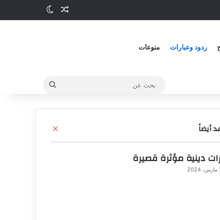
مقالة عشوائية
الوضع المظلم
ج
ردود وعبارات
منوعات
بحث
عن
 أيضاً
إ
غ
ل
رات دينية مؤثرة قصيرة
ا
ق
2