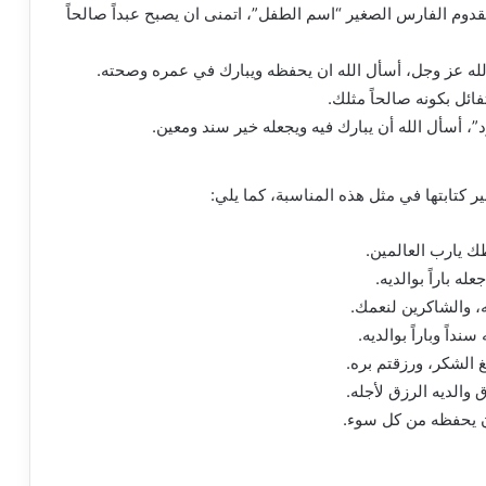
وم الفارس الصغير “اسم الطفل”، اتمنى ان يصبح عبداً صالحاً
الله عز وجل، أسأل الله ان يحفظه ويبارك في عمره وصحته.
ائل بكونه صالحاً مثلك.
، أسأل الله أن يبارك فيه ويجعله خير سند ومعين.
ر كتابتها في مثل هذه المناسبة، كما يلي:
ظك يارب العالمين.
ه باراً بوالديه.
ه، والشاكرين لنعمك.
اً وباراً بوالديه.
 الشكر، ورزقتم بره.
والديه الرزق لأجله.
ان يحفظه من كل سوء.