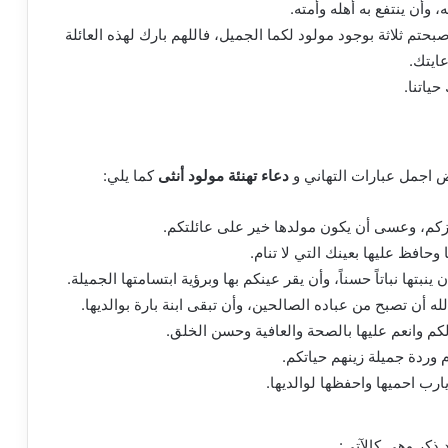
، وأن ينتفع به أهله وأمته.
صبحتم ثلاثة بوجود مولود لكما الجميل، فاللهم بارك لهذه العائلة
ايتك.
حياتنا.
ض اجمل عبارات التهاني و
دعاء تهنئة مولود أنثى
كما يلي:
زكم، وعسى أن يكون مولدها خير على عائلتكم.
وحافظ عليها بعينك التي لا تنام.
نبتها نباتاً حسناً، وأن يقر عينكم بها وبرؤية ابتسامتها الجميلة.
ه أن تصبح من عباده الصالحين، وأن تبقى ابنة بارة بوالديها.
كم وانعم عليها بالصحة والعافية وحسن الخلق.
 وردة جميلة زينهم حياتكم.
ارب احميها واحفظها لوالديها.
 ذكر
وهي كالآتي: