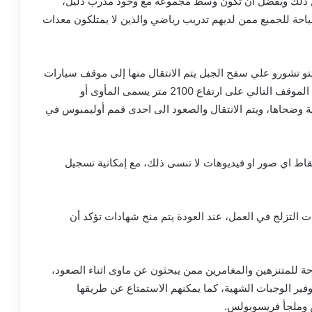
 ذلك ويفضل ان تكون وسط مجموعة مع وجود مدرب دليل،
احة للجميع ممن لديهم تدريب رياضي والذين لا يمتلكون معدات
يتو تشورو علي سفح الجبل يتم الانتقال منها إلى موقف سيارات
بريونيا على ارتفاع 1100 متر سيرا على الأقدام، ثم يلي الموقف التالي على ارتفاع 2100 متر يسمى المأوى أو
ة وضحاها، ويتم الانتقال والصعود الى احدى قمم أوليمبوس في
قاط اي صور او فيديوهات لا تنسى ذلك، مع إمكانية تسجيل
 التزلج في العمل، عند العودة يتم منح شهادات تؤكد أن
حة للمتنزهين والمغامرين ممن يبحثون عن ماوى اثناء الصعود،
فير الوجبات الشهية، كما يمكنهم الاستمتاع عن طريقها
س وملجأ فريسوبولس.