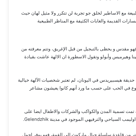
ة مع الاساطير لخلق جو تجربة لن تتكرر ولا مثيل لهان حيث
رات القديمة والغابات الكثيفة مع المناظر الطبيعية
هو مقدس و يحظى بالتبجيل من قبل الإغريق، وتتم معرفته من
ثينا وهيرميس وأبولو وتقول الاسطورة ان الالهة عاشت بقيادة
حديقة هيسبيريدس في اليونان، لم تعتبر شخصيات الآلهة خيالية
الوقوع في الحب على حسب ما ورد أنهم كانوا يعيشون مشاعر
هة تمت تسمية المدن والكواكب والشركات والاطفال ايضا على
السياحي والترفيهي الموجود في مدينة Gelendzhik.
 على التلفريك أوليمبوس حيث يبلغ طوله 1150 متر من قاعدة سلسلة جبال ماركوث الى القمة، فهو يوفر اجمل