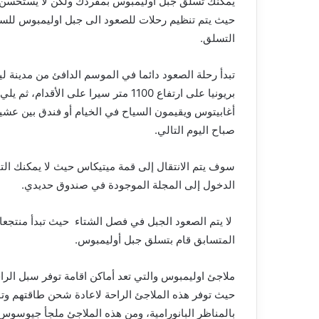
يمكنك تسلق جبل أوليمبوس بمفردك ولكن لا يستحسن
حيث يتم تنظيم رحلات للصعود الى جبل اوليمبوس للسي
التسلق.
تبدأ رحلة الصعود دائما في الموسم الدافئ من مدينة ل
أغابيتوس ويقيمون السياح في الخيام أو فندق بين عشي
صباح اليوم التالي.
سوف يتم الانتقال إلى قمة ميتيكاس حيث لا يمكنك الت
الدخول إلى المجلة الموجودة في صندوق حديدي.
لا يتم الصعود الجبل في فصل الشتاء حيث تبدأ منتجعات
المتسابق قام بتسلق جبل أوليمبوس.
ملاجئ اوليمبوس والتي تعد أماكن اقامة توفر سبل الرا
حيث توفر هذه الملاجئ الراحة لاعادة شحن طاقتهم وتو
بالمناظر البانورامية، ومن هذه الملاجئ ملجأ جيوسو