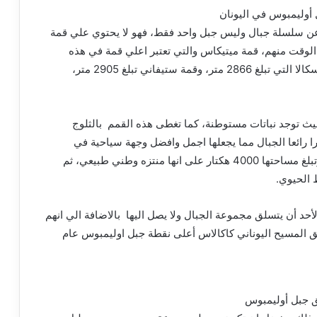
 سلسلة جبال وليس جبل واحد فقط، فهو لا يحتوي علي قمة
ل، لكنه يشمل 40 قمة في نفس الوقت منهم، قمة ميتيكاس والتي تعتبر اعلي قمة في هذه
السلسلة حيث يبلغ ارتفاعها حوالي 2917 متر، ثم قمة سكالا التي تبلغ 2866 متر، وقمة ستيفاني تبلغ 2905 متر،
 حيث توجد نباتات مستوطنة، كما تغطى هذه القمم بالثلوج
ا رائعا الجبال مما يجعلها اجمل وافضل وجهة سياحية في
اليونان، حيث تم إعلان المنطقة التي تقع اعلى الجبل وتبلغ مساحتها 4000 هكتار على انها منتزه وطني طبيعي، ثم
لأحد أن يتسلق مجموعة الجبال ولا يصل اليها بالاضافة الي انهم
 المسيح اليوناني كاكالاس أعلى نقطة جبل اوليمبوس عام