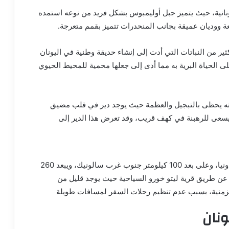
انية، حيث يتميز جبل أوليمبوس بشكل فريد من نوعه استمده
 ووديان عميقة بجانب المنحدرات تتميز بقمم متعرجة.
كثير من النباتات التي أدت إلى إنشاء حديقة وطنية في اليونان
فاظ على الحياة البرية به مما أدى إلى جعلها محمية للمحيط الحيوي
لته يحظى بالتبجيل والعظمة حيث يوجد دير في قلب مضيق
سعى للرهبنة في كهف قريب، وقد تعرض هذا الدير إلى
يقع جبل أوليمبوس في اليونان على حدود ثيساليا ومقدونيا، وعلى بعد 100 كيلومتر جنوب غرب سالونيك، ويبعد 260
 عن طريق قرية ليتو خورو السياحية حيث يوجد قليل من
الزمنية، بسبب عدم تنظيم رحلات السفر لمسافات طويلة
ونان