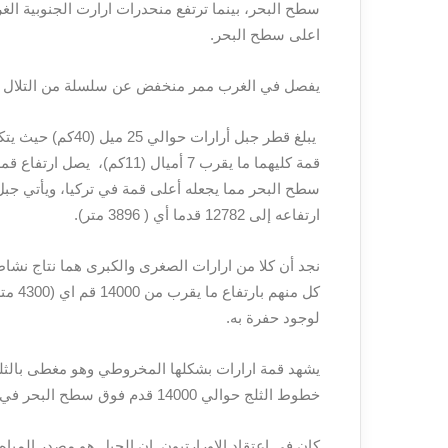
اعلى سطح البحر.
يفصل في الغرب ممر منخفض عن سلسلة من التلال الب
يبلغ قطر جبل أرار
سطح البحر مما يجعله أعلى قمة في تركيا، ويأتي 
ارتفاعه إلى 12782 قدما أي ( 3896 متر).
نجد أن كلا من ارارات الصغرى والكبرى هما نتاج نش
كل من
لوجود حفرة به.
يشهد قمة ارارات بشكلها المخروطي وهو مغطى بالثل
خطوط الثلج حوالي 14000 قدم فوق سطح البحر في فصل الصيف.
كان في اعتقاد الاورارتيون ان الجبل هو مصدر الميا