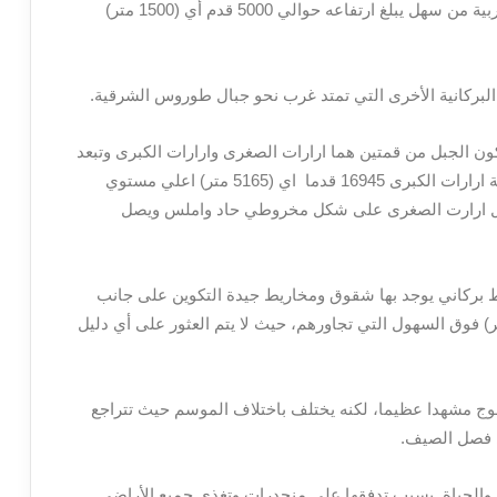
سطح البحر، بينما ترتفع منحدرات ارارت الجنوبية الغربية من سهل يبلغ ارتفاعه حوالي 5000 قدم أي (1500 متر)
ركانية الأخرى التي تمتد غرب نحو جبال طوروس الشرقية.
ات حوالي 25 ميل (40كم) حيث يتكون الجبل من قمتين هما ارارات الصغرى وارارات الكبرى وتبعد
قمة كليهما ما يقرب 7 أميال (11كم)، يصل ارتفاع قمة ارارات الكبرى 16945 قدما اي (5165 متر) اعلي مستوي
جبل ارارت الصغرى على شكل مخروطي حاد واملس ويصل
اط بركاني يوجد بها شقوق ومخاريط جيدة التكوين على جانب
هم بارتفاع ما يقرب من 14000 قم اي (4300 متر) فوق السهول التي تجاورهم، حيث لا يتم العثور على أي دليل
وج مشهدا عظيما، لكنه يختلف باختلاف الموسم حيث تتراجع
ه والحياة بسبب تدفقها على منحدرات وتغذي جميع الأراضي