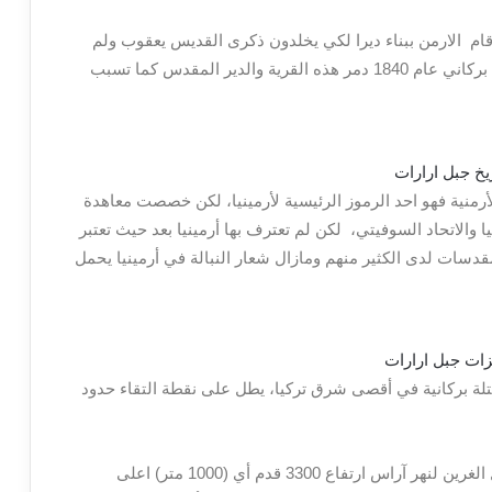
م الارمن ببناء ديرا لكي يخلدون ذكرى القديس يعقوب ولم
يتمكن أحد من الوصول إلى هذا الدير، حتي اتي ثوران بركاني عام 1840 دمر هذه القرية والدير المقدس كما تسبب
أرمنية فهو احد الرموز الرئيسية لأرمينيا، لكن خصصت معاهدة
كيا بين تركيا والاتحاد السوفيتي، لكن لم تعترف بها أرمينيا بعد حيث تعتبر
لمقدسات لدى الكثير منهم ومازال شعار النبالة في أرمينيا يحمل
تلة بركانية في أقصى شرق تركيا، يطل على نقطة التقاء حدود
يرتفع منحدرات ارارات الشمالية والشرقية من السهل الغرين لنهر آراس ارتفاع 3300 قدم أي (1000 متر) اعلى