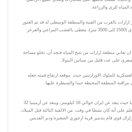
 المياه للري والزراعة.
ارارات بالقرب من القمة والمنطقة الوسطى له قد تم العثور
عليه، حيث يتراوح ارتفاعه من 5000 الى 11500 قدم أي (1500 إلى 3500 متر)، مغطى بالعشب المراعي والعرعر
 ان تعاني منطقة ارارات من شح المياه فنجد أن، تخلو مساحة
صغرى على عدد قليل من بساتين البتولا.
 العسكرية للملوك الاورارتيين حيث موقعه ارتفاع قمته جعله
 مراقبة المنطقة المحيطة جيدا والسيطرة عليها.
يقع جبل ارارات علي ساحل نهر اراكس في شرق تركيا حيث يبعد عن ايران حوالي 16 كيلومتر، ويبعد عن أرمينيا 32
علم على أنه كان نشطا في وقت من الالفية الثالثة قبل الميلاد،
له في منتصف القرن ال19 ادي الي زلزال قوي قام بتدمير قرية ارجوري الصغيرة ودير القديس