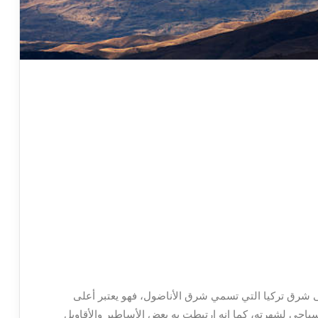
صى شرق تركيا التي تسمي شرق الأناضول، فهو يعتبر أعلى
سياحي لشهرته، كما انه ارتبطت به بعض الأساطير والأقاويل