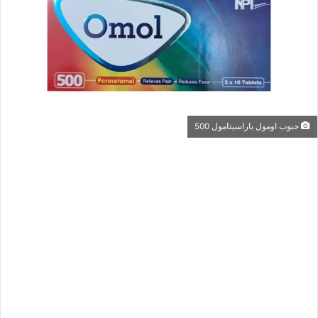
حبوب اومول باراسيتامول 500