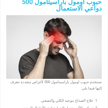
حبوب اومول باراسيتامول 500
دواعي الاستعمال
تستخدم حبوب اومول باراسيتامول 500 لأغراض متعددة نتعرف
إليها فيما يلي:
علاج الصداع بنوعيه الكلي والنصفي.
تسكين الألم وتنزيل الحرارة لدى الأطفال الرضع.