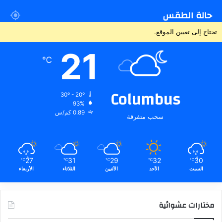
حالة الطقس
تحتاج إلى تعيين الموقع.
21
℃
Columbus
30º - 20º
93%
0.89 كم/س
سحب متفرقة
27
31
29
32
30
℃
℃
℃
℃
℃
السبت
الأحد
الأثنين
الثلاثاء
الأربعاء
مختارات عشوائية