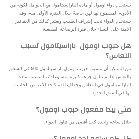
يستخدم دواء اومول أو مادة الباراسيتامول مع الحوامل لكونه من
الأدوية المسموح بها لهن خاصةً خلال الفترة الأولى منه، وقد
يستخدم الدواء تحت إشراف الطبيب ويعتبر كذلك من العقاقير
الآمنة على النساء خلال فترة الرضاعة الطبيعية
هل حبوب اومول باراسيتامول تسبب
النعاس؟
من الممكن أن تتسبب حبوب اومول باراسيتامول 500 في الشعور
بالنعاس إذا تم تناول جرعة كبيرة منه، وعادةً ما تتسبب مادة
الباراسيتامول في النعاس وجفاف الفم كأحد الأعراض الجانبية
لها في أضيق الحدود.
متى يبدا مفعول حبوب اومول؟
خلال ساعة واحدة كحد أقصى من تناول الدواء.
كل كم ساعه اخذ اومول؟