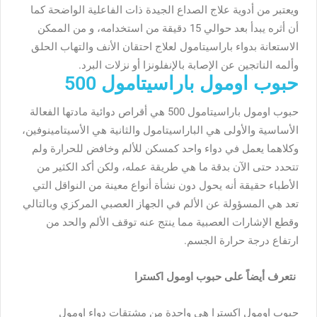
ويعتبر من أدوية علاج الصداع الجيدة ذات الفاعلية الواضحة كما
أن أثره يبدأ بعد حوالي 15 دقيقة من استخدامه، و من الممكن
الاستعانة بدواء باراسيتامول لعلاج احتقان الأنف والتهاب الحلق
وألمه الناتجين عن الإصابة بالإنفلونزا أو نزلات البرد.
حبوب اومول باراسيتامول 500
حبوب اومول باراسيتامول 500 هي أقراص دوائية مادتها الفعالة
الأساسية والأولى هي الباراسيتامول والثانية هي الأسيتامينوفين،
وكلاهما يعمل في دواء واحد كمسكن للألم وخافض للحرارة ولم
تتحدد حتى الآن بدقة ما هي طريقة عمله، ولكن أكد الكثير من
الأطباء حقيقة أنه يحول دون نشأة أنواع معينة من النواقل التي
تعد هي المسؤولة عن الألم في الجهاز العصبي المركزي وبالتالي
وقطع الإشارات العصبية مما ينتج عنه توقف الألم والحد من
ارتفاع درجة حرارة الجسم.
نتعرف أيضاً على حبوب اومول اكسترا
حبوب اومول اكسترا هي واحدة من مشتقات دواء اومول