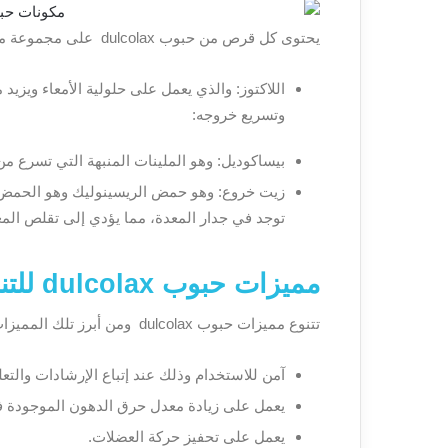
يحتوى كل قرص من حبوب dulcolax على مجموعة من المكونات، وفيما يلي توضيح لتلك المكونات:
اللاكتوز: والذي يعمل على حلولية الأمعاء ويزيد 
وتسريع خروجه:
بيساكوديل: وهو الملينات المنبهة التي تسرع م
زيت خروع: وهو حمض الريسينوليك وهو الحمض ال
توجد في جدار المعدة، مما يؤدي إلى تقلص المعد
مميزات حبوب dulcolax للتنحيف
تتنوع مميزات حبوب dulcolax ومن أبرز تلك المميزات ما سيتم عرضه فيما يلي:
آمن للاستخدام وذلك عند إتباع الإرشادات والتع
يعمل على زيادة معدل حرق الدهون الموجودة 
يعمل على تحفيز حركة العضلات.