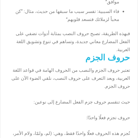
موافق”
فاء السببية: تفسر سبب ما سبقها من حديث، مثال: “كن
محباً لزملائك فتسعد قلوبهم”
فبهذه الطريقة، تصبح حروف النصب بمثابة أدوات تضفي على
الفعل المضارع معاني جديدة، وتساهم في تنوع وتشويق اللغة
العربية.
حروف الجزم
تعتبر حروف الجزم والنصب من الحروف الهامة في قواعد اللغة
العربية، وبعد التعرف على حروف النصب، نلقي الضوء الآن على
حروف الجزم.
حيث تنقسم حروف جزم الفعل المضارع إلى نوعين:
حروف تجزم فعلًا واحدًا:
تُجزم هذه الحروف فعلًا واحدًا فقط، وهي: (لم، ولمّا، ولام الأمر،