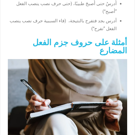
أُدرسُ حتى أُصبحَ طبيبًا، (حتى حرف نصب ينصب الفعل
“أصبح”)
أدرس بجد فتفرح بالنتيجة، (فاء السببية حرف نصب ينصب
الفعل “تفرح”)
أمثلة على حروف جزم الفعل
المضارع