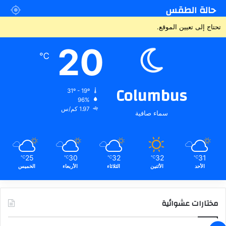
حالة الطقس
تحتاج إلى تعيين الموقع.
20
℃
Columbus
31º - 19º
96%
1.97 كم/س
سماء صافية
25
30
32
32
31
℃
℃
℃
℃
℃
الأحد
الأثنين
الثلاثاء
الأربعاء
الخميس
مختارات عشوائية