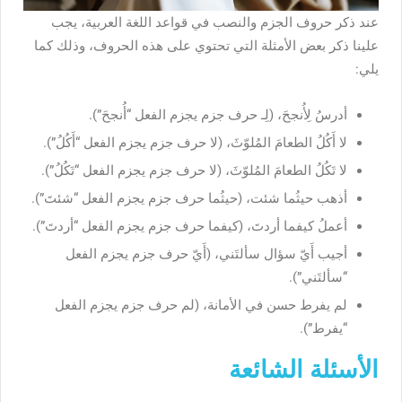
عند ذكر حروف الجزم والنصب في قواعد اللغة العربية، يجب
علينا ذكر بعض الأمثلة التي تحتوي على هذه الحروف، وذلك كما
يلي:
أدرسُ لِأُنجحَ، (لِـ حرف جزم يجزم الفعل “أُنجحَ”).
لا أَكُلُ الطعامَ المُلوّثَ، (لا حرف جزم يجزم الفعل “أَكُلُ”).
لا تَكُلُ الطعامَ المُلوّثَ، (لا حرف جزم يجزم الفعل “تَكُلُ”).
أذهب حيثُما شئت، (حيثُما حرف جزم يجزم الفعل “شئتَ”).
أعملُ كيفما أردتَ، (كيفما حرف جزم يجزم الفعل “أردتَ”).
أجيب أَيّ سؤال سألتَني، (أَيّ حرف جزم يجزم الفعل
“سألتَني”).
لم يفرط حسن في الأمانة، (لم حرف جزم يجزم الفعل
“يفرط”).
الأسئلة الشائعة