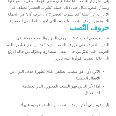
إلى الجزم أو النصب، اعتمادًا على معنى الجملة وطريقة صياغتها
وسياق النص، مثال على ذلك: جملة “نشرب العصير” تختلف في
الإعراب عن جملة “إننا نشرب العصير”؛ لأن حرف “إن” في الجملة
الثانية من حروف النصب والجزم، التي تُغير حالة الفعل المضارع.
حروف النّصب
عند البدء في الحديث عن حروف الجزم والنصب، يمكننا في
البداية التعرف على حروف النصب، حيث تُعد من أهمّ عناصر اللغة
العربية، التي تُغيّرُ من حال الفعل المضارع، وتحوّله من حالة الرفع
إلى حالة النصب، مُؤثّرةً عليه بأثرين:
الأثر الأول هو النصب الظاهر، الذي يُظهرهُ حذف النون من
الأفعال الخمسة.
أما الأثر الثاني فهو النصب المعنوي، الذي يُخصّصهُ
للاستقبال.
إليك فيما يلي أهمّ حروف النصب، وأمثلة توضيحية عليها: