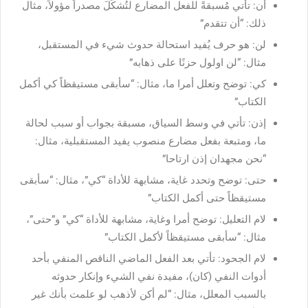
أن: تأتي مُسبقةً للفعل المضارع لتُشكّلَ مصدراً مؤولاً، مثال
ذلك: “أن تتقدم”
لن: هو حرف يُفيد استحالة حدوث شيء في المستقبل،
مثال: “لن اولول حزنًا على ذهابه”
كي: توضح وتعلل أمرا ما، مثال: “سأبقى مستيقظاً كي أكمل
الكتاب”
إذن: تأتي في وسط السياق، مسبقة بجواب أو سبب لحالة
ما، ومتبعة بفعل مضارع منصوب يفيد المستقبلية، مثال:
“نحن مجهدان إذن ارتاحا”
حتى: توضح وتحدد غاية، مشابهة للأداة “كي”، مثال: “سأبقى
مستيقظاً حتى أكمل الكتاب”
لام التعليل: توضح أمرا وغاية، مشابهة للأداة “كي” و”حتى”،
مثال: “سأبقى مستيقظاً لأكمل الكتاب”
لام الجحود: تأتي بعد الفعل الماضي الناقص المنفي بأحد
أدوات النفي (كان)، مفيدة نفي الشيء وإنكار حدوثه
بالسبب المعلل، مثال: “لم أكن لأذهب لو علمت بأنك غير