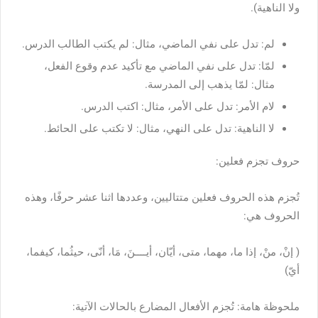
ولا الناهية).
لم: تدل على نفي الماضي، مثال: لم يكتب الطالب الدرس.
لمّا: تدل على نفي الماضي مع تأكيد عدم وقوع الفعل،
مثال: لمّا يذهب إلى المدرسة.
لام الأمر: تدل على الأمر، مثال: اكتب الدرس.
لا الناهية: تدل على النهي، مثال: لا تكتب على الحائط.
حروف تجزم فعلين:
تُجزم هذه الحروف فعلين متتاليين، وعددها اثنا عشر حرفًا، وهذه
الحروف هي:
( إنْ، منْ، إذا ما، مهما، متى، أيّان، أيــــنَ، مَا، أنّى، حيثُما، كيفما،
أيّ)
ملحوظة هامة: تُجزم الأفعال المضارع بالحالات الآتية: