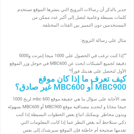
جدير بالذكر أن رسالات الترويج التي ينشرها الموقع تستخدم
كلمات بسيطة وعامية لتصل إلى أكبر عدد ممكن من
المستخدمين دون التمييز بين الفئات المختلفة.
مثال على رسالة الترويج:
“”إذا كنت ترغب في الحصول على 1000 ميجا إنترنت و5000
دقيقة لجميع الشبكات ابحث عن MBC600 في جوجل وزر الموقع
الأول لتحصل على هديتك فوراً!”
كيف تعرف ما إذا كان موقع
MBC900 أو MBC600 غير صادق؟
بعد الأجابة على سؤال ما هي
حقيقة موقع mbc 600 لربح 1000
جيجا مجانا و
لتحديد مصداقية موقع MBC900 أو MBC600 بسهولة
وبدون مخاطر ويمكنك اتباع بعض الخطوات البسيطة إذا كنت
ذكي ستلاحظ أنه بغض النظر عما إذا كانت المعلومات التي
تقدمها صحيحة أم خاطئة فإن الموقع سيرشدك إلى نفس