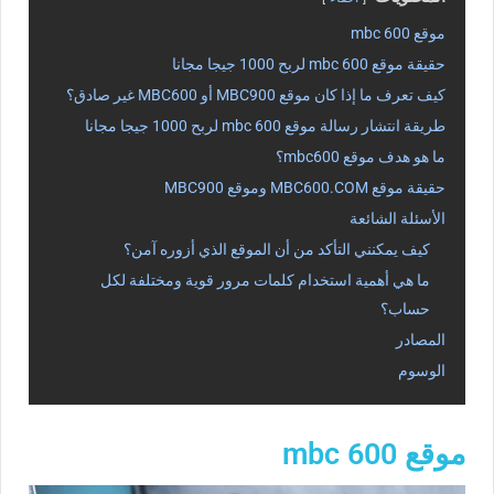
موقع mbc 600
حقيقة موقع mbc 600 لربح 1000 جيجا مجانا
كيف تعرف ما إذا كان موقع MBC900 أو MBC600 غير صادق؟
طريقة انتشار رسالة موقع mbc 600 لربح 1000 جيجا مجانا
ما هو هدف موقع mbc600؟
حقيقة موقع MBC600.COM وموقع MBC900
الأسئلة الشائعة
كيف يمكنني التأكد من أن الموقع الذي أزوره آمن؟
ما هي أهمية استخدام كلمات مرور قوية ومختلفة لكل
حساب؟
المصادر
الوسوم
موقع mbc 600