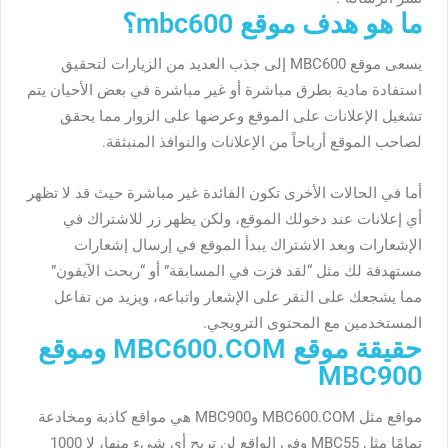
ما هو هدف موقع mbc600؟
يسعى موقع MBC600 إلى جذب العديد من الزيارات لتحقيق
استفادة مادية بطرق مباشرة أو غير مباشرة في بعض الأحيان يتم
تشغيل الإعلانات على الموقع وعرضها على الزوار مما يحقق
لصاحب الموقع أرباحاً من الإعلانات والنوافذ المنبثقة.
أما في الحالات الأخرى تكون الفائدة غير مباشرة حيث قد لا تظهر
أي إعلانات عند دخولك الموقع، ولكن يظهر زر للاشتراك في
الإشعارات وبعد الاشتراك يبدأ الموقع في إرسال إشعارات
مستهدفة لك مثل “لقد فزت في المسابقة” أو “ربحت الآيفون”
مما يشجعك على النقر على الإشعار واتباعه، ويزيد من تفاعل
المستخدمين مع المحتوى الترويجي.
حقيقة موقع MBC600.COM وموقع
MBC900
مواقع مثل MBC600.COM وMBC900 هي مواقع كاذبة ومخادعة
تمامًا مثل MBC55 وفي الواقع لن تربح أي شيء منها، لا 1000