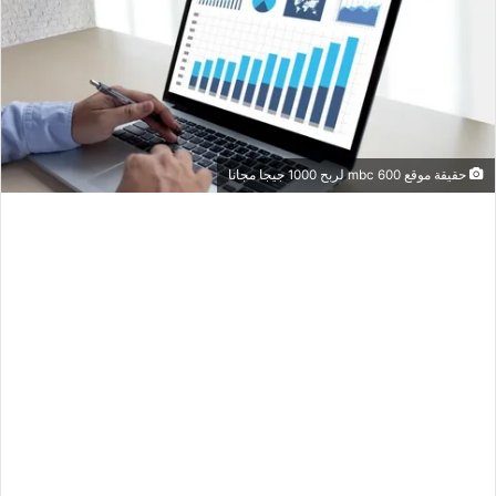
حقيقة موقع mbc 600 لربح 1000 جيجا مجانا